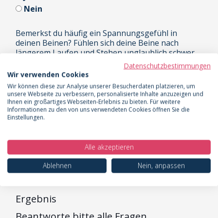
Nein
Bemerkst du häufig ein Spannungsgefühl in
deinen Beinen? Fühlen sich deine Beine nach
längerem Laufen und Stehen unglaublich schwer
an?
Datenschutzbestimmungen
Wir verwenden Cookies
Ja
Wir können diese zur Analyse unserer Besucherdaten platzieren, um
Nein
unsere Webseite zu verbessern, personalisierte Inhalte anzuzeigen und
Ihnen ein großartiges Webseiten-Erlebnis zu bieten. Für weitere
Informationen zu den von uns verwendeten Cookies öffnen Sie die
Einstellungen.
Alle akzeptieren
Auswertung
Ablehnen
Nein, anpassen
Ergebnis
Beantworte bitte alle Fragen.