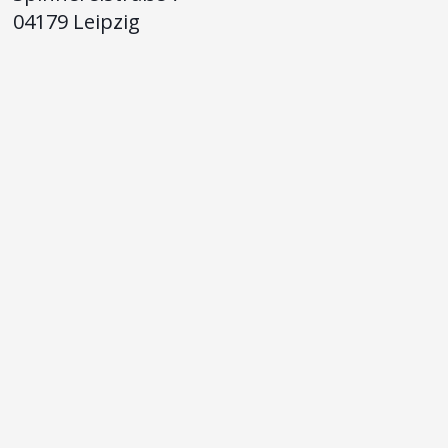
04179 Leipzig
info@lipocheck.de
MEHR VON LIPOCHECK
Für Krankenkassen
Presse
Karriere
APP HERUNTERLADEN
WIRD UNTERSTÜTZT VON