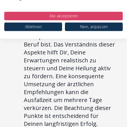
einzigartig, weshalb auch die
Genesung individuell verläuft. Vier
Alle akzeptieren
Hauptfaktoren bestimmen
Ablehnen
Nein, anpassen
maßgeblich, wie schnell Du nach
der Liposuktion wieder fit für den
Beruf bist. Das Verständnis dieser
Aspekte hilft Dir, Deine
Erwartungen realistisch zu
steuern und Deine Heilung aktiv
zu fördern. Eine konsequente
Umsetzung der ärztlichen
Empfehlungen kann die
Ausfallzeit um mehrere Tage
verkürzen. Die Beachtung dieser
Punkte ist entscheidend für
Deinen langfristigen Erfolg.