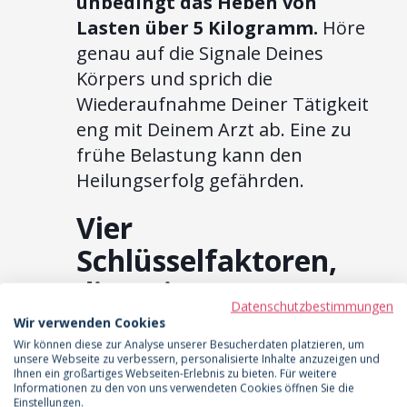
unbedingt das Heben von
Lasten über 5 Kilogramm.
Höre
genau auf die Signale Deines
Körpers und sprich die
Wiederaufnahme Deiner Tätigkeit
eng mit Deinem Arzt ab. Eine zu
frühe Belastung kann den
Heilungserfolg gefährden.
Vier
Schlüsselfaktoren,
die Deine
Datenschutzbestimmungen
Genesungsdauer
Wir verwenden Cookies
Wir können diese zur Analyse unserer Besucherdaten platzieren, um
beeinflussen
unsere Webseite zu verbessern, personalisierte Inhalte anzuzeigen und
Ihnen ein großartiges Webseiten-Erlebnis zu bieten. Für weitere
Informationen zu den von uns verwendeten Cookies öffnen Sie die
Jede Patientin und jeder Körper ist
Einstellungen.