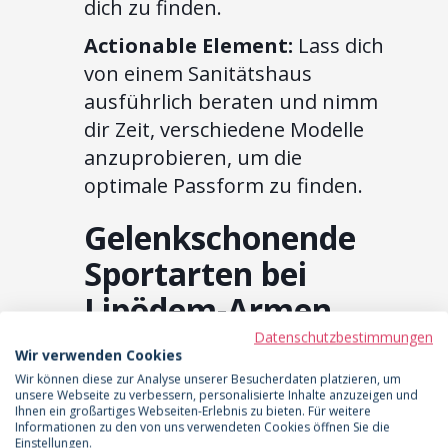
dich zu finden.
Actionable Element:
Lass dich
von einem Sanitätshaus
ausführlich beraten und nimm
dir Zeit, verschiedene Modelle
anzuprobieren, um die
optimale Passform zu finden.
Gelenkschonende
Sportarten bei
Lipödem-Armen
Datenschutzbestimmungen
Regelmäßige Bewegung ist
Wir verwenden Cookies
trotz Schmerzen wichtig, um
Wir können diese zur Analyse unserer Besucherdaten platzieren, um
unsere Webseite zu verbessern, personalisierte Inhalte anzuzeigen und
die Durchblutung zu fördern
Ihnen ein großartiges Webseiten-Erlebnis zu bieten. Für weitere
Informationen zu den von uns verwendeten Cookies öffnen Sie die
und die Lymphdrainage
Einstellungen.