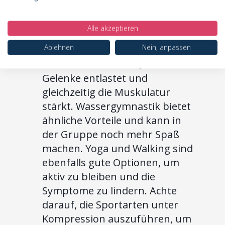
anzuregen. Bei Arm-Lipödem
eignen sich besonders
Alle akzeptieren
gelenkschonende Sportarten,
Ablehnen
Nein, anpassen
die die Arme nicht überlasten.
Schwimmen ist ideal, da es die
Gelenke entlastet und
gleichzeitig die Muskulatur
stärkt. Wassergymnastik bietet
ähnliche Vorteile und kann in
der Gruppe noch mehr Spaß
machen. Yoga und Walking sind
ebenfalls gute Optionen, um
aktiv zu bleiben und die
Symptome zu lindern. Achte
darauf, die Sportarten unter
Kompression auszuführen, um