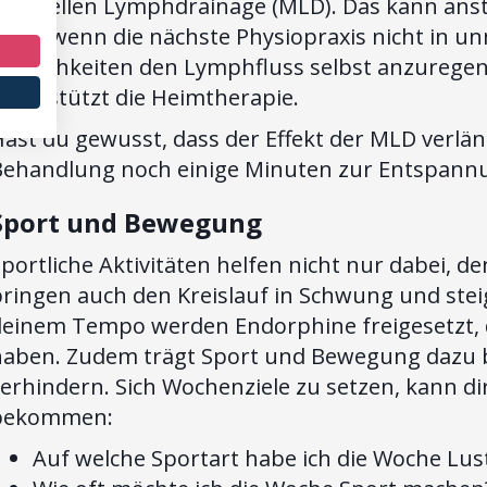
Manuellen Lymphdrainage (MLD). Das kann anst
llem wenn die nächste Physiopraxis nicht in unm
öglichkeiten den Lymphfluss selbst anzuregen.
nterstützt die Heimtherapie.
Hast du gewusst, dass der Effekt der MLD verl
Behandlung noch einige Minuten zur Entspann
Sport und Bewegung
portliche Aktivitäten helfen nicht nur dabei,
bringen auch den Kreislauf in Schwung und stei
deinem Tempo werden Endorphine freigesetzt, d
haben. Zudem trägt Sport und Bewegung dazu 
erhindern. Sich Wochenziele zu setzen, kann dir
bekommen:
Auf welche Sportart habe ich die Woche Lus