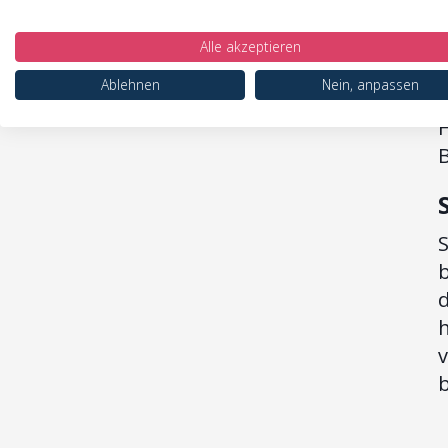
a
Alle akzeptieren
M
Ablehnen
Nein, anpassen
u
S
v