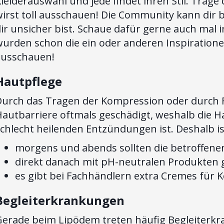
leiderauswahl und jede findet ihren Stil. Trag
irst toll ausschauen! Die Community kann dir 
ir unsicher bist. Schaue dafür gerne auch mal 
urden schon die ein oder anderen Inspiratione
ausschauen!
Hautpflege
Durch das Tragen der Kompression oder durch F
autbarriere oftmals geschädigt, weshalb die Ha
chlecht heilenden Entzündungen ist. Deshalb is
morgens und abends sollten die betroffene
direkt danach mit pH-neutralen Produkten 
es gibt bei Fachhändlern extra Cremes für
Begleiterkrankungen
Gerade beim Lipödem treten häufig Begleiterkra