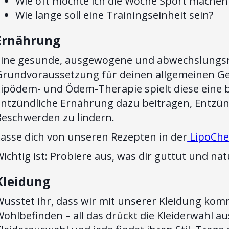
Wie oft möchte ich die Woche Sport machen
Wie lange soll eine Trainingseinheit sein?
Ernährung
Eine gesunde, ausgewogene und abwechslungsre
Grundvoraussetzung für deinen allgemeinen Ge
ipödem- und Ödem-Therapie spielt diese eine be
entzündliche Ernährung dazu beitragen, Entzü
Beschwerden zu lindern.
Lasse dich von unseren Rezepten in der
LipoChe
ichtig ist: Probiere aus, was dir guttut und na
Kleidung
Wusstet ihr, dass wir mit unserer Kleidung kom
ohlbefinden – all das drückt die Kleiderwahl aus