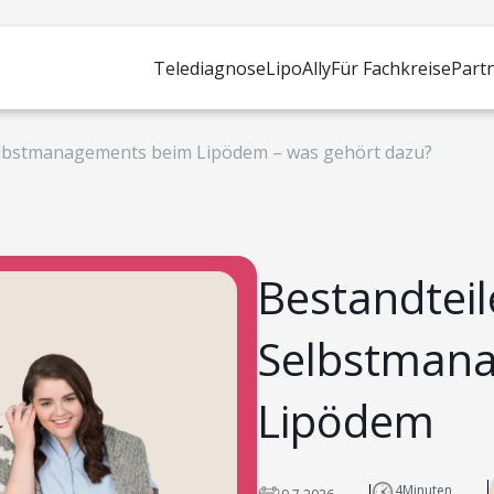
Telediagnose
LipoAlly
Für Fachkreise
Part
elbstmanagements beim Lipödem – was gehört dazu?
Bestandteil
Selbstman
Lipödem
4
Minuten