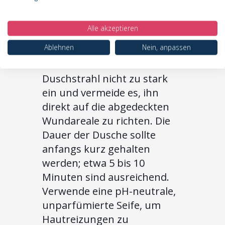
Wassertemperatur sollte
lauwarm sein, da zu heißes
Alle akzeptieren
Wasser den Kreislauf
Ablehnen
Nein, anpassen
belasten und Schwellungen
fördern kann. Stelle den
Duschstrahl nicht zu stark
ein und vermeide es, ihn
direkt auf die abgedeckten
Wundareale zu richten. Die
Dauer der Dusche sollte
anfangs kurz gehalten
werden; etwa 5 bis 10
Minuten sind ausreichend.
Verwende eine pH-neutrale,
unparfümierte Seife, um
Hautreizungen zu