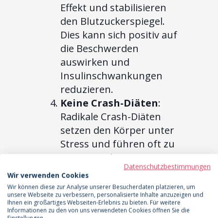
Effekt und stabilisieren
den Blutzuckerspiegel.
Dies kann sich positiv auf
die Beschwerden
auswirken und
Insulinschwankungen
reduzieren.
Keine Crash-Diäten
:
Radikale Crash-Diäten
setzen den Körper unter
Stress und führen oft zu
einer Zunahme von
Datenschutzbestimmungen
Fettdepots nach der Diät.
Wir verwenden Cookies
Eine langfristige
Wir können diese zur Analyse unserer Besucherdaten platzieren, um
unsere Webseite zu verbessern, personalisierte Inhalte anzuzeigen und
Ernährungsumstellung ist
Ihnen ein großartiges Webseiten-Erlebnis zu bieten. Für weitere
der sinnvollere Weg, um
Informationen zu den von uns verwendeten Cookies öffnen Sie die
Einstellungen.