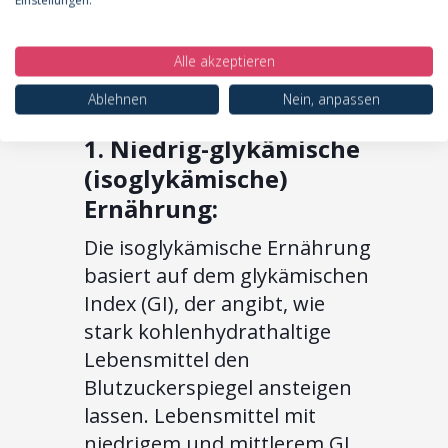
den Symptomen des
Lipödems durch
Alle akzeptieren
Ernährung
entgegenzuwirken.
Ablehnen
Nein, anpassen
1. Niedrig-glykämische
(isoglykämische)
Ernährung:
Die isoglykämische Ernährung
basiert auf dem glykämischen
Index (GI), der angibt, wie
stark kohlenhydrathaltige
Lebensmittel den
Blutzuckerspiegel ansteigen
lassen. Lebensmittel mit
niedrigem und mittlerem GI