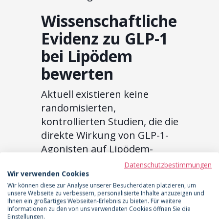
Wissenschaftliche
Evidenz zu GLP-1
bei Lipödem
bewerten
Aktuell existieren keine
randomisierten,
kontrollierten Studien, die die
direkte Wirkung von GLP-1-
Agonisten auf Lipödem-
Fettgewebe untersucht
Datenschutzbestimmungen
Wir verwenden Cookies
haben. Die S2k-Leitlinie zum
Wir können diese zur Analyse unserer Besucherdaten platzieren, um
Lipödem erwähnt diese
unsere Webseite zu verbessern, personalisierte Inhalte anzuzeigen und
Ihnen ein großartiges Webseiten-Erlebnis zu bieten. Für weitere
Medikamentengruppe daher
Informationen zu den von uns verwendeten Cookies öffnen Sie die
nicht als spezifische Therapie.
Einstellungen.