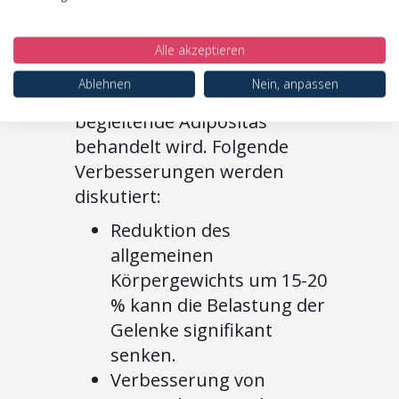
Erste Fallberichte und
Beobachtungen deuten
Alle akzeptieren
jedoch auf indirekte positive
Ablehnen
Nein, anpassen
Effekte hin, wenn eine
begleitende Adipositas
behandelt wird. Folgende
Verbesserungen werden
diskutiert:
Reduktion des
allgemeinen
Körpergewichts um 15-20
% kann die Belastung der
Gelenke signifikant
senken.
Verbesserung von