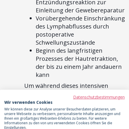
Entzündungsreaktion zur
Einleitung der Gewebereparatur
Vorübergehende Einschränkung
des Lymphabflusses durch
postoperative
Schwellungszustände
Beginn des langfristigen
Prozesses der Hautretraktion,
der bis zu einem Jahr andauern
kann
Um während dieses intensiven
Heilungsjahres nicht den Überblick
Datenschutzbestimmungen
zu verlieren, kann dir eine
Wir verwenden Cookies
strukturierte Dokumentation
Wir können diese zur Analyse unserer Besucherdaten platzieren, um
unsere Webseite zu verbessern, personalisierte Inhalte anzuzeigen und
enorme Sicherheit geben. Mit der
Ihnen ein großartiges Webseiten-Erlebnis zu bieten. Für weitere
Informationen zu den von uns verwendeten Cookies öffnen Sie die
LipoCheck App steht dir ein digitaler
Einstellungen.