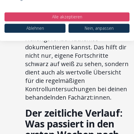
Therapie-Begleiter zur Seite, mit dem
du deine tägliche
Alle akzeptieren
Symptomentwicklung, die Intensität
Ablehnen
Nein, anpassen
der Schwellungen und deinen
Heilungsverlauf lückenlos
dokumentieren kannst. Das hilft dir
nicht nur, eigene Fortschritte
schwarz auf weiß zu sehen, sondern
dient auch als wertvolle Übersicht
für die regelmäßigen
Kontrolluntersuchungen bei deinen
behandelnden Fachärzt:innen.
Der zeitliche Verlauf:
Was passiert in den