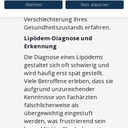
präventive Maßnahmen oder
Ablehnen
Nein, anpassen
Behandlungen oft eine
Verschlechterung ihres
Gesundheitszustands erfahren.
Lipödem-Diagnose und
Erkennung
Die Diagnose eines Lipödems
gestaltet sich oft schwierig und
wird häufig erst spät gestellt.
Viele Betroffene erleben, dass sie
aufgrund unzureichender
Kenntnisse von Fachärzten
fälschlicherweise als
übergewichtig eingestuft
werden, was frustrierend sein