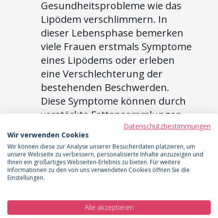
Gesundheitsprobleme wie das
Lipödem verschlimmern. In
dieser Lebensphase bemerken
viele Frauen erstmals Symptome
eines Lipödems oder erleben
eine Verschlechterung der
bestehenden Beschwerden.
Diese Symptome können durch
verstärkte Fettansammlungen
Datenschutzbestimmungen
im unteren Körperbereich
Wir verwenden Cookies
sichtbar werden, welche sich
Wir können diese zur Analyse unserer Besucherdaten platzieren, um
nicht durch Diäten oder Sport
unsere Webseite zu verbessern, personalisierte Inhalte anzuzeigen und
Ihnen ein großartiges Webseiten-Erlebnis zu bieten. Für weitere
reduzieren lassen und in kurzer
Informationen zu den von uns verwendeten Cookies öffnen Sie die
Einstellungen.
Zeit extrem viel mehr werden.
Studien zeigen, dass Frauen in
Alle akzeptieren
den Wechseljahren ohne