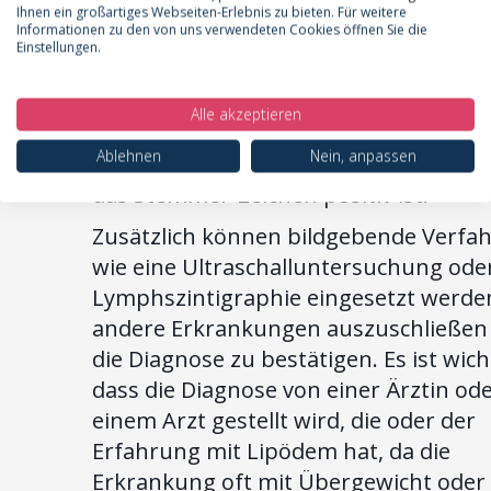
Kriterium ist das sogenannte Stemme
Ihnen ein großartiges Webseiten-Erlebnis zu bieten. Für weitere
Informationen zu den von uns verwendeten Cookies öffnen Sie die
Zeichen, das bei Lipödem negativ ist. 
Einstellungen.
bedeutet, dass sich eine Hautfalte an 
zweiten Zehe oder am Handrücken nic
Alle akzeptieren
oder nur schwer abheben lässt. Dies d
Ablehnen
Nein, anpassen
zur Abgrenzung zum Lymphödem, be
das Stemmer-Zeichen positiv ist.
Zusätzlich können bildgebende Verfa
wie eine Ultraschalluntersuchung ode
Lymphszintigraphie eingesetzt werde
andere Erkrankungen auszuschließen
die Diagnose zu bestätigen. Es ist wich
dass die Diagnose von einer Ärztin od
einem Arzt gestellt wird, die oder der
Erfahrung mit Lipödem hat, da die
Erkrankung oft mit Übergewicht oder