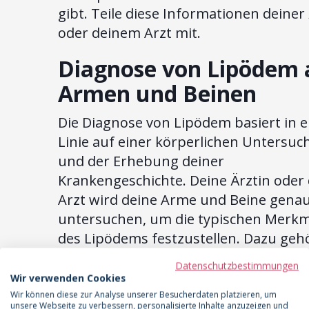
gibt. Teile diese Informationen deiner
oder deinem Arzt mit.
Diagnose von Lipödem 
Armen und Beinen
Die Diagnose von Lipödem basiert in e
Linie auf einer körperlichen Untersu
und der Erhebung deiner
Krankengeschichte. Deine Ärztin oder 
Arzt wird deine Arme und Beine gena
untersuchen, um die typischen Merkm
des Lipödems festzustellen. Dazu geh
die symmetrische Fettvermehrung, di
Datenschutzbestimmungen
Druckempfindlichkeit und die Neigung
Wir verwenden Cookies
blauen Flecken. Ein weiteres wichtiges
Wir können diese zur Analyse unserer Besucherdaten platzieren, um
unsere Webseite zu verbessern, personalisierte Inhalte anzuzeigen und