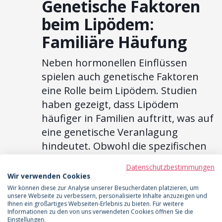
Genetische Faktoren
beim Lipödem:
Familiäre Häufung
Neben hormonellen Einflüssen
spielen auch genetische Faktoren
eine Rolle beim Lipödem. Studien
haben gezeigt, dass Lipödem
häufiger in Familien auftritt, was auf
eine genetische Veranlagung
hindeutet. Obwohl die spezifischen
Gene, die für das Lipödem
Datenschutzbestimmungen
verantwortlich sind, noch nicht
Wir verwenden Cookies
identifiziert wurden, deuten
Wir können diese zur Analyse unserer Besucherdaten platzieren, um
unsere Webseite zu verbessern, personalisierte Inhalte anzuzeigen und
Forschungsergebnisse darauf hin,
Ihnen ein großartiges Webseiten-Erlebnis zu bieten. Für weitere
Informationen zu den von uns verwendeten Cookies öffnen Sie die
dass mehrere Gene beteiligt sein
Einstellungen.