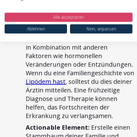
könnten. Es ist wichtig zu verstehen,
dass eine genetische Veranlagung
Alle akzeptieren
nicht bedeutet, dass du zwangsläufig
Ablehnen
Nein, anpassen
Lipödem entwickeln wirst. Vielmehr
erhöht sie das Risiko, insbesondere
in Kombination mit anderen
Faktoren wie hormonellen
Veränderungen oder Entzündungen.
Wenn du eine Familiengeschichte von
Lipödem hast
, solltest du dies deiner
Ärztin mitteilen. Eine frühzeitige
Diagnose und Therapie können
helfen, das Fortschreiten der
Erkrankung zu verlangsamen.
Actionable Element:
Erstelle einen
Stammbaum deiner Familie und