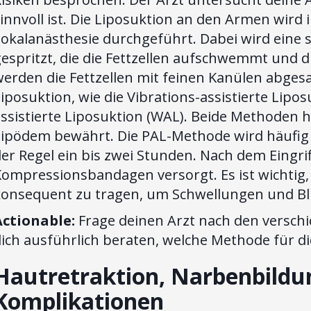
innvoll ist. Die Liposuktion an den Armen wird
okalanästhesie durchgeführt. Dabei wird eine s
espritzt, die die Fettzellen aufschwemmt und 
erden die Fettzellen mit feinen Kanülen abges
iposuktion, wie die Vibrations-assistierte Lipo
assistierte Liposuktion (WAL). Beide Methoden 
Lipödem bewährt. Die PAL-Methode wird häufig 
er Regel ein bis zwei Stunden. Nach dem Eingri
Kompressionsbandagen versorgt. Es ist wichti
konsequent zu tragen, um Schwellungen und Bl
Actionable:
Frage deinen Arzt nach den versch
ich ausführlich beraten, welche Methode für di
Hautretraktion, Narbenbildu
Komplikationen