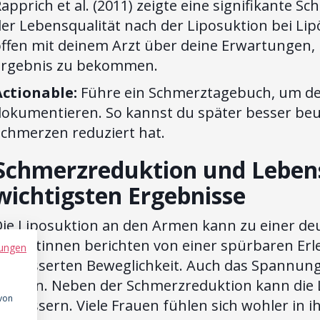
apprich et al. (2011) zeigte eine signifikante
der Lebensqualität nach der Liposuktion bei Li
ffen mit deinem Arzt über deine Erwartungen, 
Ergebnis zu bekommen.
Actionable:
Führe ein Schmerztagebuch, um de
okumentieren. So kannst du später besser beurt
Schmerzen reduziert hat.
Schmerzreduktion und Lebens
wichtigsten Ergebnisse
Die Liposuktion an den Armen kann zu einer deu
atientinnen berichten von einer spürbaren Erle
ungen
verbesserten Beweglichkeit. Auch das Spannung
werden. Neben der Schmerzreduktion kann die 
 von
verbessern. Viele Frauen fühlen sich wohler in