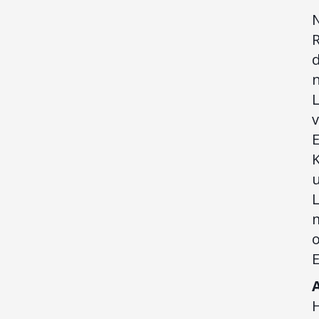
R
d
n
L
v
u
L
o