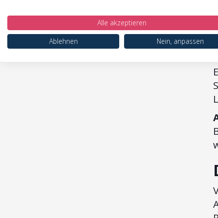
S
A
Alle akzeptieren
(
Ablehnen
Nein, anpassen
b
k
E
A
R