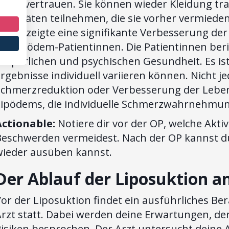
elbstvertrauen. Sie können wieder Kleidung trag
ktivitäten teilnehmen, die sie vorher vermieden
2015) zeigte eine signifikante Verbesserung de
ei Lipödem-Patientinnen. Die Patientinnen ber
örperlichen und psychischen Gesundheit. Es ist
rgebnisse individuell variieren können. Nicht je
Schmerzreduktion oder Verbesserung der Lebens
Lipödems, die individuelle Schmerzwahrnehmung
Actionable:
Notiere dir vor der OP, welche Akt
Beschwerden vermeidest. Nach der OP kannst du
wieder ausüben kannst.
Der Ablauf der Liposuktion 
Vor der Liposuktion findet ein ausführliches 
rzt statt. Dabei werden deine Erwartungen, der
isiken besprochen. Der Arzt untersucht deine 