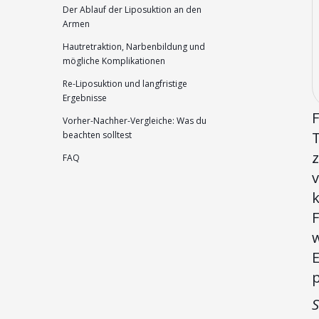
Der Ablauf der Liposuktion an den
Armen
Hautretraktion, Narbenbildung und
mögliche Komplikationen
Re-Liposuktion und langfristige
Ergebnisse
F
Vorher-Nachher-Vergleiche: Was du
T
beachten solltest
z
FAQ
v
k
F
E
S