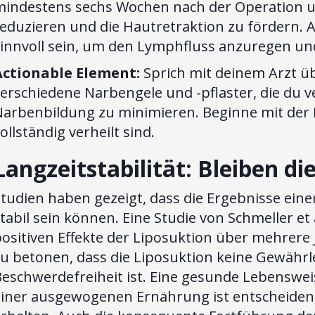
indestens sechs Wochen nach der Operation une
reduzieren und die Hautretraktion zu fördern
sinnvoll sein, um den Lymphfluss anzuregen u
Actionable Element:
Sprich mit deinem Arzt üb
verschiedene Narbengele und -pflaster, die du 
Narbenbildung zu minimieren. Beginne mit der
ollständig verheilt sind.
Langzeitstabilität: Bleiben di
tudien haben gezeigt, dass die Ergebnisse eine
tabil sein können. Eine Studie von Schmeller et 
ositiven Effekte der Liposuktion über mehrere J
u betonen, dass die Liposuktion keine Gewährl
Beschwerdefreiheit ist. Eine gesunde Lebensw
einer ausgewogenen Ernährung ist entscheidend