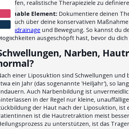
ir helfen, realistische Therapieziele zu definier
Actionable Element:
Dokumentiere deinen Ther
Tagebuch über deine konservativen Maßnahmen
Lymphdrainage
und Bewegung. So kannst du dei
öglichkeiten ausgeschöpft hast, bevor du dich 
Schwellungen, Narben, Hautre
normal?
Nach einer Liposuktion sind Schwellungen und 
twa ein Jahr (das sogenannte 'Heiljahr'), so l
andauern. Auch Narbenbildung ist unvermeidlic
interlassen in der Regel nur kleine, unauffällig
ückbildung der Haut nach der Liposuktion, ist e
atientinnen ist die Hautretraktion meist besser
Heilungsprozess zu unterstützen, ist das Trag