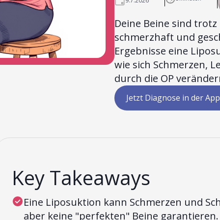
9.7.2026
Deine Beine sind trot
schmerzhaft und gesch
Ergebnisse eine Liposu
wie sich Schmerzen, L
durch die OP verände
Jetzt Diagnose in der App
Key Takeaways
Eine Liposuktion kann Schmerzen und Sch
aber keine "perfekten" Beine garantieren.