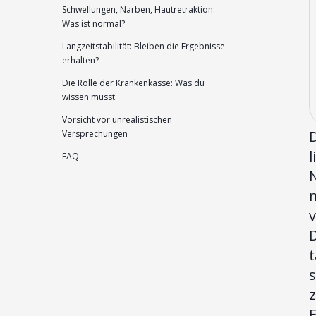
Schwellungen, Narben, Hautretraktion:
Was ist normal?
Langzeitstabilität: Bleiben die Ergebnisse
erhalten?
Die Rolle der Krankenkasse: Was du
wissen musst
Vorsicht vor unrealistischen
Versprechungen
l
FAQ
N
m
D
s
z