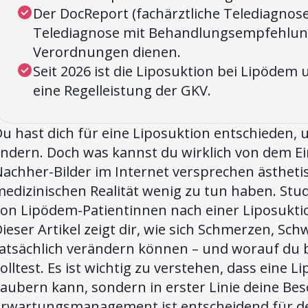
Der DocReport (fachärztliche Telediagnose)
Telediagnose mit Behandlungsempfehlung
Verordnungen dienen.
Seit 2026 ist die Liposuktion bei Lipöde
eine Regelleistung der GKV.
Du hast dich für eine Liposuktion entschieden
indern. Doch was kannst du wirklich von dem Ei
achher-Bilder im Internet versprechen ästhetisc
edizinischen Realität wenig zu tun haben. Stud
von Lipödem-Patientinnen nach einer Liposukti
ieser Artikel zeigt dir, wie sich Schmerzen, S
tatsächlich verändern können – und worauf du 
olltest. Es ist wichtig zu verstehen, dass eine 
aubern kann, sondern in erster Linie deine Besc
Erwartungsmanagement ist entscheidend für de