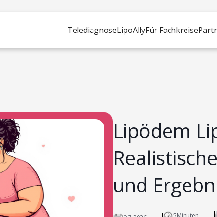
Telediagnose
LipoAlly
Für Fachkreise
Part
Lipödem Li
Realistisch
und Ergebn
5
Minuten