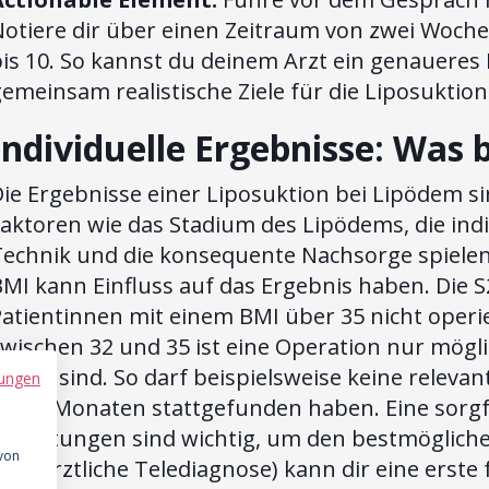
Notiere dir über einen Zeitraum von zwei Woche
is 10. So kannst du deinem Arzt ein genaueres
emeinsam realistische Ziele für die Liposuktion
Individuelle Ergebnisse: Was 
ie Ergebnisse einer Liposuktion bei Lipödem si
aktoren wie das Stadium des Lipödems, die ind
Technik und die konsequente Nachsorge spielen 
MI kann Einfluss auf das Ergebnis haben. Die S
atientinnen mit einem BMI über 35 nicht operi
zwischen 32 und 35 ist eine Operation nur mög
rfüllt sind. So darf beispielsweise keine relev
ungen
sechs Monaten stattgefunden haben. Eine sorgfä
Erwartungen sind wichtig, um den bestmöglichen
 von
fachärztliche Telediagnose) kann dir eine erst