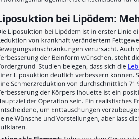
Liposuktion bei Lipödem: Meh
ie Liposuktion bei Lipödem ist in erster Linie
Reduktion von krankhaft verändertem Fettgew
Bewegungseinschränkungen verursacht. Auch we
Verbesserung der Beinform wünschen, steht d
ordergrund. Studien belegen, dass sich die
Leb
iner Liposuktion deutlich verbessern können. S
eine Schmerzreduktion von durchschnittlich 71
erbesserung der Körpersilhouette ist ein positi
auptziel der Operation sein. Ein realistische
entscheidend, um Enttäuschungen vorzubeugen.
eine Wünsche und Vorstellungen, aber lass dich
ufklären.
Actionable Element:
Führe vor dem Gespräch 