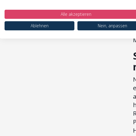
d
Alle akzeptieren
Ablehnen
Nein, anpassen
M
e
h
R
P