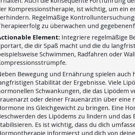
erhalten. Auch die konsequente Fortführung de
er Kompressionstherapie, ist wichtig, um ein 
verhindern. Regelmäßige Kontrolluntersuchunge
Therapieerfolg zu überwachen und gegebenen
Actionable Element:
Integriere regelmäßige Be
portart, die dir Spaß macht und die du langfri
beispielsweise Schwimmen, Radfahren oder Wal
Kompressionsstrümpfe.
Neben Bewegung und Ernährung spielen auch ho
angfristigen Stabilität der Ergebnisse. Viele L
hormonellen Schwankungen, die das Lipödem ve
Frauenarzt oder deiner Frauenärztin über eine
Hormone ins Gleichgewicht zu bringen. Eine Ho
Beschwerden des Lipödems zu lindern und das Er
tabilisieren. Es ist wichtig, dass du dich umfas
ormontherapie informierst und dich von deinem