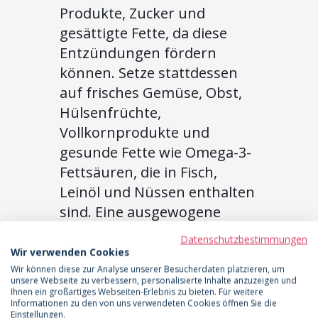
Produkte, Zucker und
gesättigte Fette, da diese
Entzündungen fördern
können. Setze stattdessen
auf frisches Gemüse, Obst,
Hülsenfrüchte,
Vollkornprodukte und
gesunde Fette wie Omega-3-
Fettsäuren, die in Fisch,
Leinöl und Nüssen enthalten
sind. Eine ausgewogene
Ernährung kann helfen, das
Datenschutzbestimmungen
Gewebe zu entlasten und die
Wir verwenden Cookies
Schmerzen zu reduzieren.
Wir können diese zur Analyse unserer Besucherdaten platzieren, um
unsere Webseite zu verbessern, personalisierte Inhalte anzuzeigen und
Ihnen ein großartiges Webseiten-Erlebnis zu bieten. Für weitere
Konkrete Schritte für
Informationen zu den von uns verwendeten Cookies öffnen Sie die
Einstellungen.