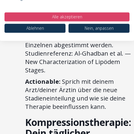
im gleichen Stadium kaum
Beschwerden verspürt. Durch die
Alle akzeptieren
Berücksichtigung dieser individuellen
Unterschiede kann die Therapie
Ablehnen
Nein, anpassen
gezielter auf die Bedürfnisse des
Einzelnen abgestimmt werden.
Studienreferenz: Al-Ghadban et al. —
New Characterization of Lipödem
Stages.
Actionable:
Sprich mit deinem
Arzt/deiner Ärztin über die neue
Stadieneinteilung und wie sie deine
Therapie beeinflussen kann.
Kompressionstherapie:
Dein täglicher