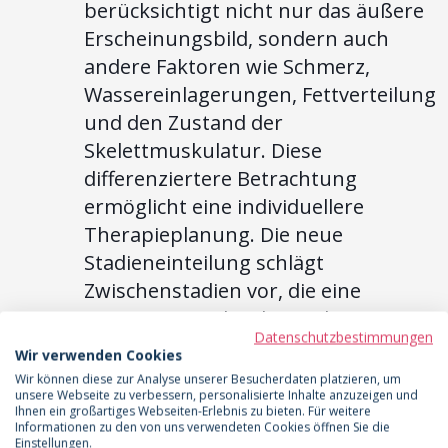
berücksichtigt nicht nur das äußere
Erscheinungsbild, sondern auch
andere Faktoren wie Schmerz,
Wassereinlagerungen, Fettverteilung
und den Zustand der
Skelettmuskulatur. Diese
differenziertere Betrachtung
ermöglicht eine individuellere
Therapieplanung. Die neue
Stadieneinteilung schlägt
Zwischenstadien vor, die eine
genauere Beschreibung des
Datenschutzbestimmungen
Krankheitsbildes ermöglichen. So
Wir verwenden Cookies
kann beispielsweise ein Patient im
Wir können diese zur Analyse unserer Besucherdaten platzieren, um
unsere Webseite zu verbessern, personalisierte Inhalte anzuzeigen und
Stadium 1 bereits starke Schmerzen
Ihnen ein großartiges Webseiten-Erlebnis zu bieten. Für weitere
haben, während ein anderer Patient
Informationen zu den von uns verwendeten Cookies öffnen Sie die
Einstellungen.