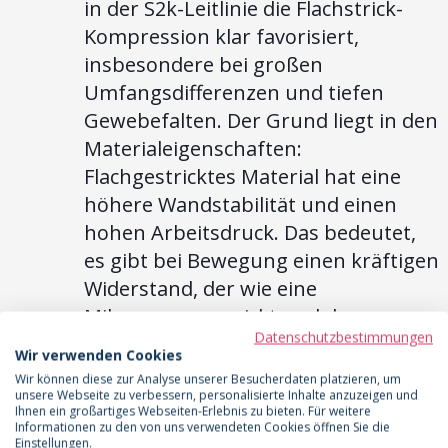
in der S2k-Leitlinie die Flachstrick-
Kompression klar favorisiert,
insbesondere bei großen
Umfangsdifferenzen und tiefen
Gewebefalten. Der Grund liegt in den
Materialeigenschaften:
Flachgestricktes Material hat eine
höhere Wandstabilität und einen
hohen Arbeitsdruck. Das bedeutet,
es gibt bei Bewegung einen kräftigen
Widerstand, der wie eine
Mikromassage wirkt und den
Datenschutzbestimmungen
Lymphabfluss um bis zu 40 %
Wir verwenden Cookies
steigern kann. Gleichzeitig ist der
Wir können diese zur Analyse unserer Besucherdaten platzieren, um
unsere Webseite zu verbessern, personalisierte Inhalte anzuzeigen und
Ruhedruck geringer, was den
Ihnen ein großartiges Webseiten-Erlebnis zu bieten. Für weitere
Tragekomfort erhöht.
Diese
Informationen zu den von uns verwendeten Cookies öffnen Sie die
Einstellungen.