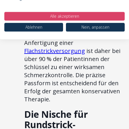
Eigenschaft verhindert, dass der
Strumpf in die weichere Haut
Alle akzeptieren
einschneidet, was bei Rundstrick
häufig zu Abschnürungen und
Ablehnen
Nein, anpassen
Schmerzen führt.
Die maßgenaue
Anfertigung einer
Flachstrickversorgung
ist daher bei
über 90 % der Patientinnen der
Schlüssel zu einer wirksamen
Schmerzkontrolle. Die präzise
Passform ist entscheidend für den
Erfolg der gesamten konservativen
Therapie.
Die Nische für
Rundstrick-