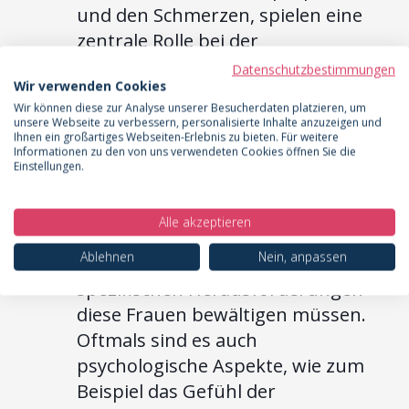
und den Schmerzen, spielen eine
zentrale Rolle bei der
Diagnosestellung.
Datenschutzbestimmungen
Wir verwenden Cookies
Egal, ob schlank oder mit
Wir können diese zur Analyse unserer Besucherdaten platzieren, um
höherem Gewicht: Die Belastung
unsere Webseite zu verbessern, personalisierte Inhalte anzuzeigen und
Ihnen ein großartiges Webseiten-Erlebnis zu bieten. Für weitere
durch die Symptome kann
Informationen zu den von uns verwendeten Cookies öffnen Sie die
Einstellungen.
erheblich sein und sollte in jedem
Fall ernst genommen werden.
Alle akzeptieren
In diesem Abschnitt wollen wir
Ablehnen
Nein, anpassen
näher beleuchten, welche
spezifischen Herausforderungen
diese Frauen bewältigen müssen.
Oftmals sind es auch
psychologische Aspekte, wie zum
Beispiel das Gefühl der