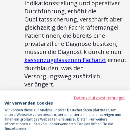
Indikationsstellung und operativer
Durchführung, erhöht die
Qualitätssicherung, verschärft aber
gleichzeitig den Fachkräftemangel.
Patientinnen, die bereits eine
privatärztliche Diagnose besitzen,
müssen die Diagnostik durch einen
kassenzugelassenen Facharzt
erneut
durchlaufen, was den
Versorgungsweg zusätzlich
verlängert.
Telemedizinische Ansätze sind schon
Datenschutzbestimmungen
heute in der Lage, Lücken zu
Wir verwenden Cookies
Wir können diese zur Analyse unserer Besucherdaten platzieren, um
schließen, zumindest die Diagnostik
unsere Webseite zu verbessern, personalisierte Inhalte anzuzeigen und
und Therapieempfehlungen
Ihnen ein großartiges Webseiten-Erlebnis zu bieten. Für weitere
Informationen zu den von uns verwendeten Cookies öffnen Sie die
betreffend. Die telemedizinische
Einstellungen.