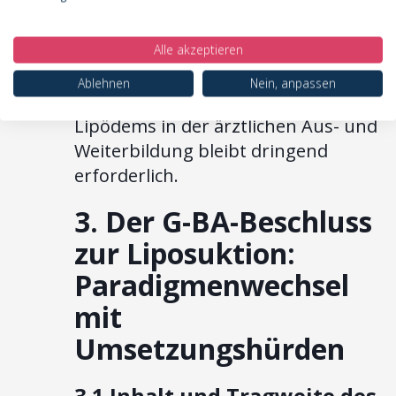
Verordnung von Heil- und
Hilfsmitteln ist noch nicht möglich.
Alle akzeptieren
Eine systematische Verbesserung der
Ablehnen
Nein, anpassen
curricularen Verankerung des
Lipödems in der ärztlichen Aus- und
Weiterbildung bleibt dringend
erforderlich.
3. Der G-BA-Beschluss
zur Liposuktion:
Paradigmenwechsel
mit
Umsetzungshürden
3.1 Inhalt und Tragweite des