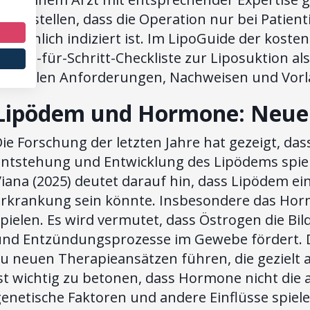
icherstellen, dass die Operation nur bei Patien
atsächlich indiziert ist. Im LipoGuide der kost
chritt-für-Schritt-Checkliste zur Liposuktion a
offiziellen Anforderungen, Nachweisen und Vorl
Lipödem und Hormone: Neue 
ie Forschung der letzten Jahre hat gezeigt, das
ntstehung und Entwicklung des Lipödems spiele
iana (2025) deutet darauf hin, dass Lipödem e
Erkrankung sein könnte. Insbesondere das Horm
pielen. Es wird vermutet, dass Östrogen die Bi
und Entzündungsprozesse im Gewebe fördert. D
zu neuen Therapieansätzen führen, die gezielt
st wichtig zu betonen, dass Hormone nicht die 
enetische Faktoren und andere Einflüsse spiel