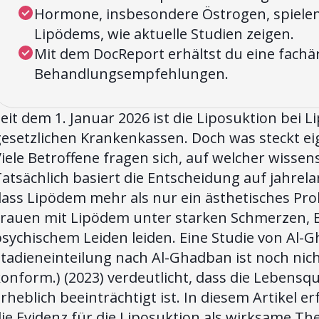
Hormone, insbesondere Östrogen, spielen 
Lipödems, wie aktuelle Studien zeigen.
Mit dem DocReport erhältst du eine fachä
Behandlungsempfehlungen.
eit dem 1. Januar 2026 ist die Liposuktion bei 
esetzlichen Krankenkassen. Doch was steckt eig
iele Betroffene fragen sich, auf welcher wissen
atsächlich basiert die Entscheidung auf jahre
ass Lipödem mehr als nur ein ästhetisches Probl
Frauen mit Lipödem unter starken Schmerzen
sychischem Leiden leiden. Eine Studie von Al-G
tadieneinteilung nach Al-Ghadban ist noch nicht
onform.) (2023) verdeutlicht, dass die Lebensq
rheblich beeinträchtigt ist. In diesem Artikel e
ie Evidenz für die Liposuktion als wirksame Th