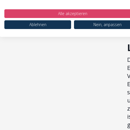
s
Alle akzeptieren
t
S
Ablehnen
Nein, anpassen
D
E
V
s
i
g