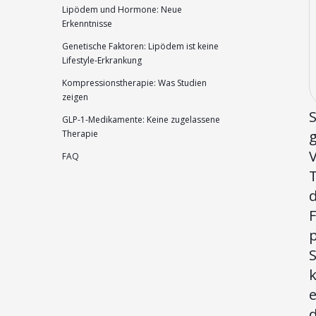
Lipödem und Hormone: Neue
Erkenntnisse
Genetische Faktoren: Lipödem ist keine
Lifestyle-Erkrankung
Kompressionstherapie: Was Studien
zeigen
S
GLP-1-Medikamente: Keine zugelassene
g
Therapie
V
FAQ
T
d
p
S
k
e
d