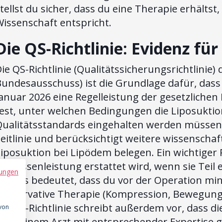
tellst du sicher, dass du eine Therapie erhältst
issenschaft entspricht.
Die QS-Richtlinie: Evidenz für
ie QS-Richtlinie (Qualitätssicherungsrichtlini
undesausschuss) ist die Grundlage dafür, dass 
anuar 2026 eine Regelleistung der gesetzlichen K
fest, unter welchen Bedingungen die Liposukti
ualitätsstandards eingehalten werden müssen. D
eitlinie und berücksichtigt weitere wissenschaf
iposuktion bei Lipödem belegen. Ein wichtiger 
ls Kassenleistung erstattet wird, wenn sie Te
ungen
st. Das bedeutet, dass du vor der Operation m
konservative Therapie (Kompression, Bewegung
ie QS-Richtlinie schreibt außerdem vor, dass d
 von
der einem Arzt mit entsprechender Expertise ge