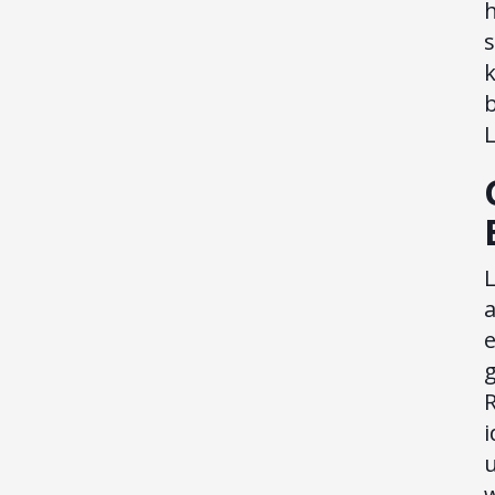
s
b
a
e
g
R
i
u
w