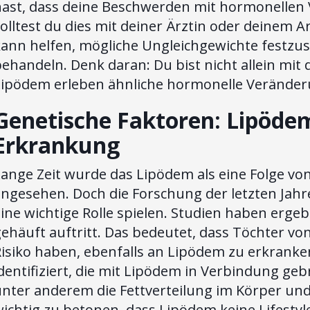
hast, dass deine Beschwerden mit hormonell
olltest du dies mit deiner Ärztin oder deinem
kann helfen, mögliche Ungleichgewichte festzus
ehandeln. Denk daran: Du bist nicht allein mit
Lipödem erleben ähnliche hormonelle Verände
Genetische Faktoren: Lipödem 
Erkrankung
Lange Zeit wurde das Lipödem als eine Folge v
ngesehen. Doch die Forschung der letzten Jahre
ine wichtige Rolle spielen. Studien haben erg
ehäuft auftritt. Das bedeutet, dass Töchter v
isiko haben, ebenfalls an Lipödem zu erkranke
dentifiziert, die mit Lipödem in Verbindung ge
nter anderem die Fettverteilung im Körper und 
ichtig zu betonen, dass Lipödem keine Lifestyl