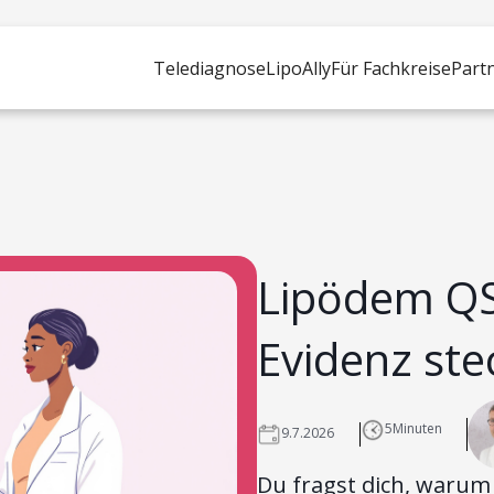
Telediagnose
LipoAlly
Für Fachkreise
Part
Lipödem QS-
Evidenz ste
5
Minuten
9.7.2026
Du fragst dich, warum 