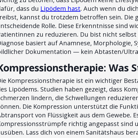
dafür, dass du
Lipödem hast
. Auch wenn du dic
reibst, kannst du trotzdem betroffen sein. Die 
ntscheidende Rolle. Diese Erkenntnisse sind w
atientinnen zu reduzieren. Du bist nicht selbs
Diagnose basiert auf Anamnese, Morphologie,
bildlicher Dokumentation — kein Abtasten/Ultra
Kompressionstherapie: Was S
ie Kompressionstherapie ist ein wichtiger Bes
des Lipödems. Studien haben gezeigt, dass Ko
Schmerzen lindern, die Schwellungen reduziere
können. Die Kompression unterstützt die Funk
btransport von Flüssigkeit aus dem Gewebe. Es 
Kompressionsstrümpfe richtig angepasst sind 
ausüben. Lass dich von einem Sanitätshaus be