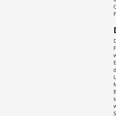
Q
F
D
F
w
E
d
L
M
s
w
S