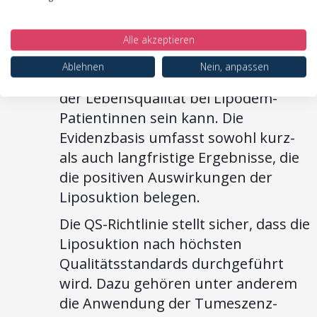
haben gezeigt, dass die Liposuktion
eine effektive Methode zur Reduktion
Alle akzeptieren
von Fettgewebe, zur Linderung von
Ablehnen
Nein, anpassen
Schmerzen und zur Verbesserung
der Lebensqualität bei Lipödem-
Patientinnen sein kann. Die
Evidenzbasis umfasst sowohl kurz-
als auch langfristige Ergebnisse, die
die positiven Auswirkungen der
Liposuktion belegen.
Die QS-Richtlinie stellt sicher, dass die
Liposuktion nach höchsten
Qualitätsstandards durchgeführt
wird. Dazu gehören unter anderem
die Anwendung der Tumeszenz-