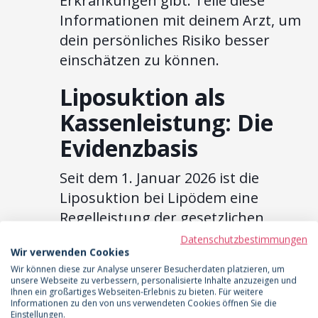
Erkrankungen gibt. Teile diese
Informationen mit deinem Arzt, um
dein persönliches Risiko besser
einschätzen zu können.
Liposuktion als
Kassenleistung: Die
Evidenzbasis
Seit dem 1. Januar 2026 ist die
Liposuktion bei Lipödem eine
Regelleistung der gesetzlichen
Krankenkassen. Diese Entscheidung
Datenschutzbestimmungen
Wir verwenden Cookies
basiert auf einer umfassenden
Wir können diese zur Analyse unserer Besucherdaten platzieren, um
Bewertung der wissenschaftlichen
unsere Webseite zu verbessern, personalisierte Inhalte anzuzeigen und
Ihnen ein großartiges Webseiten-Erlebnis zu bieten. Für weitere
Evidenz und der Empfehlungen der
Informationen zu den von uns verwendeten Cookies öffnen Sie die
QS-Richtlinie des G-BA. Studien
Einstellungen.