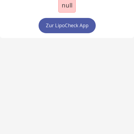
null
Zur LipoCheck App