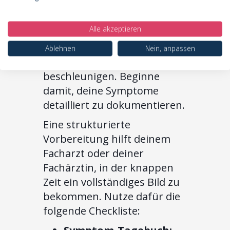
um bei deinem Termin einen
umfassenden Befund zu
Alle akzeptieren
erhalten. Eine gute
Vorbereitung kann die
Ablehnen
Nein, anpassen
Diagnosefindung um Wochen
beschleunigen. Beginne
damit, deine Symptome
detailliert zu dokumentieren.
Eine strukturierte
Vorbereitung hilft deinem
Facharzt oder deiner
Fachärztin, in der knappen
Zeit ein vollständiges Bild zu
bekommen. Nutze dafür die
folgende Checkliste: