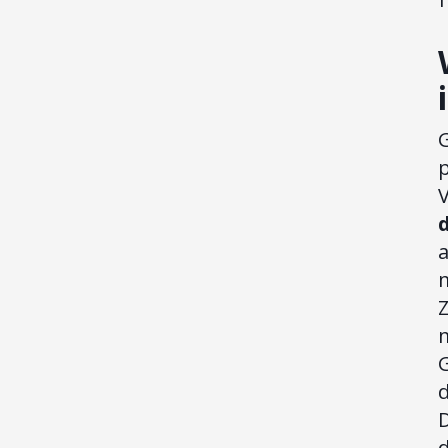
a
m
d
d