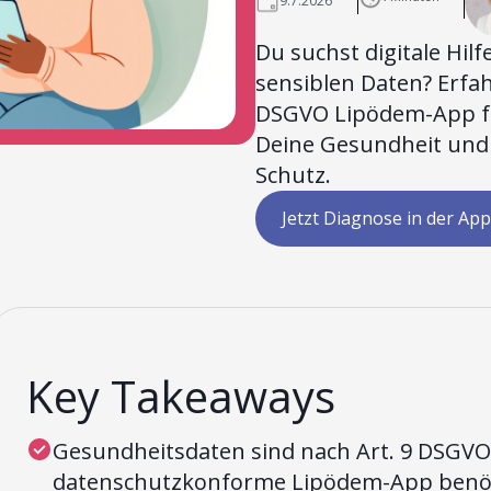
9.7.2026
Du suchst digitale Hil
sensiblen Daten? Erfa
DSGVO Lipödem-App fu
Deine Gesundheit und
Schutz.
Jetzt Diagnose in der App
Key Takeaways
Gesundheitsdaten sind nach Art. 9 DSGVO
datenschutzkonforme Lipödem-App benöt