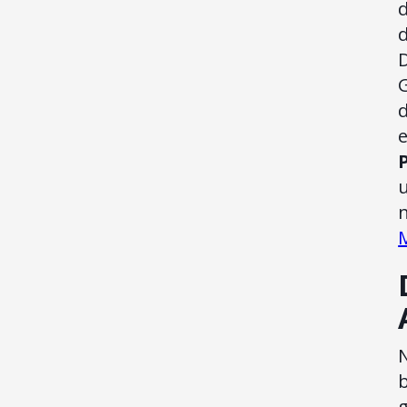
d
u
n
g