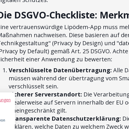
Die DSGVO-Checkliste: Merkm
Eine vertrauenswürdige Lipödem-App muss mehr
Maßnahmen nachweisen. Diese basieren auf den
echnikgestaltung" (Privacy by Design) und "da
Privacy by Default) gemäß Art. 25 DSGVO. Achte
Sicherheit einer Anwendung zu bewerten:
Verschlüsselte Datenübertragung:
Alle 
müssen während der übertragung vom Sma
verschlüsselt sein.
Sicherer Serverstandort:
Die Verarbeitung
ungen
idealerweise auf Servern innerhalb der EU 
uneingeschränkt gilt.
Transparente Datenschutzerklärung:
Di
 von
erklären, welche Daten zu welchem Zweck w