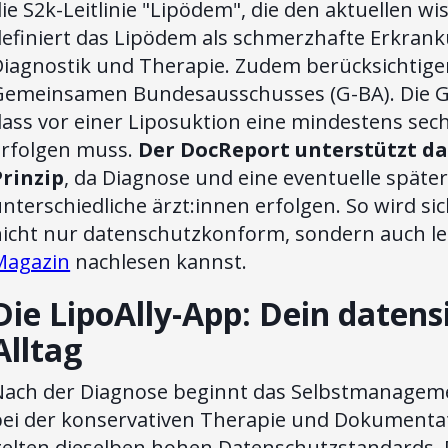
ie S2k-Leitlinie "Lipödem", die den aktuellen w
definiert das Lipödem als schmerzhafte Erkran
Diagnostik und Therapie. Zudem berücksichtige
Gemeinsamen Bundesausschusses (G-BA). Die G-BA
dass vor einer Liposuktion eine mindestens se
erfolgen muss.
Der DocReport unterstützt da
Prinzip
, da Diagnose und eine eventuelle spät
nterschiedliche ärzt:innen erfolgen. So wird si
icht nur datenschutzkonform, sondern auch lei
Magazin
nachlesen kannst.
Die LipoAlly-App: Dein datens
Alltag
Nach der Diagnose beginnt das Selbstmanagem
bei der konservativen Therapie und Dokumentati
elten dieselben hohen Datenschutzstandards. Di