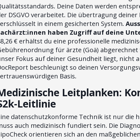
Qualitätsstandards. Deine Daten werden entsp
der DSGVO verarbeitet. Die übertragung deiner 
erschlüsselt in einem gesicherten System.
Auss
Fachärzt:innen haben Zugriff auf deine Unt
8,26 € erhältst du eine professionelle medizini
ebührenordnung für ärzte (Goä) abgerechnet wir
nser Fokus auf deiner Gesundheit liegt, nicht
DocReport beschleunigt so deinen Versorgungsw
vertrauenswürdigen Basis.
Medizinische Leitplanken: Ko
S2k-Leitlinie
Eine datenschutzkonforme Technik ist nur die 
muss auch medizinisch fundiert sein. Die Diag
LipoCheck orientieren sich an den maßgebliche