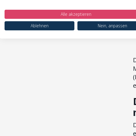
Alle akzeptieren
Ablehnen
Nein, anpassen
(
e
D