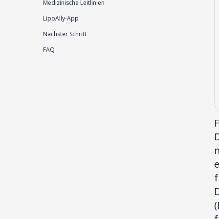
Medizinische Leitlinien
LipoAlly-App
Nächster Schritt
FAQ
D
m
(