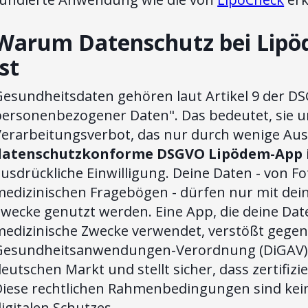
Warum Datenschutz bei Lipö
ist
Gesundheitsdaten gehören laut Artikel 9 der D
personenbezogener Daten". Das bedeutet, sie u
Verarbeitungsverbot, das nur durch wenige Au
datenschutzkonforme DSGVO Lipödem-App
usdrückliche Einwilligung. Deine Daten - von Fo
medizinischen Fragebögen - dürfen nur mit dein
Zwecke genutzt werden. Eine App, die deine Da
edizinische Zwecke verwendet, verstößt gegen 
Gesundheitsanwendungen-Verordnung (DiGAV) k
eutschen Markt und stellt sicher, dass zertifiz
Diese rechtlichen Rahmenbedingungen sind kein
igitalen Schutzes.