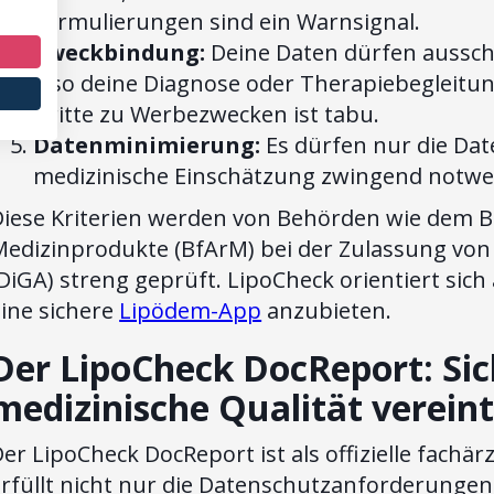
Formulierungen sind ein Warnsignal.
Zweckbindung:
Deine Daten dürfen ausschl
also deine Diagnose oder Therapiebegleitun
Dritte zu Werbezwecken ist tabu.
Datenminimierung:
Es dürfen nur die Dat
medizinische Einschätzung zwingend notwe
Diese Kriterien werden von Behörden wie dem Bu
Medizinprodukte (BfArM) bei der Zulassung vo
DiGA) streng geprüft. LipoCheck orientiert sic
ine sichere
Lipödem-App
anzubieten.
Der LipoCheck DocReport: Sic
medizinische Qualität verein
er LipoCheck DocReport ist als offizielle fachä
erfüllt nicht nur die Datenschutzanforderungen