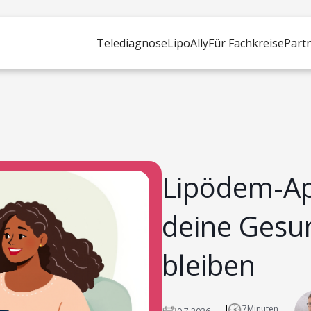
Telediagnose
LipoAlly
Für Fachkreise
Part
Lipödem-A
deine Gesu
bleiben
7
Minuten