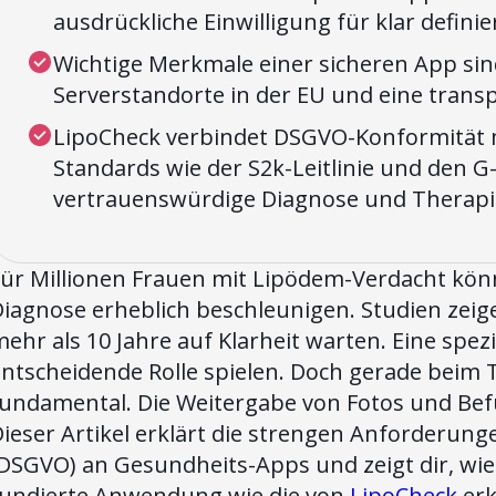
ausdrückliche Einwilligung für klar defini
Wichtige Merkmale einer sicheren App si
Serverstandorte in der EU und eine tran
LipoCheck verbindet DSGVO-Konformität m
Standards wie der S2k-Leitlinie und den G-
vertrauenswürdige Diagnose und Therapi
Für Millionen Frauen mit Lipödem-Verdacht kön
iagnose erheblich beschleunigen. Studien zeig
ehr als 10 Jahre auf Klarheit warten. Eine spez
entscheidende Rolle spielen. Doch gerade beim
fundamental. Die Weitergabe von Fotos und Bef
Dieser Artikel erklärt die strengen Anforderu
DSGVO) an Gesundheits-Apps und zeigt dir, wie
fundierte Anwendung wie die von
LipoCheck
erk