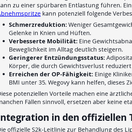
ann zu einer spürbaren Entlastung führen. Eine
Abnehmspritze
kann potenziell folgende Verbe
Schmerzreduktion:
Weniger Gesamtgewicht
Gelenke in Knien und Hüften.
Verbesserte Mobilität:
Eine Gewichtsabna
Beweglichkeit im Alltag deutlich steigern.
Geringerer Entzündungsstatus:
Adiposit
Körper, die durch Gewichtsverlust reduzier
Erreichen der OP-Fähigkeit:
Einige Klinik
BMI unter 35. Wegovy kann helfen, dieses Zie
iese potenziellen Vorteile machen eine ärztlic
anchen Fällen sinnvoll, ersetzen aber keine et
Integration in den offiziellen
Die offizielle S2k-Leitlinie zur Behandlung de