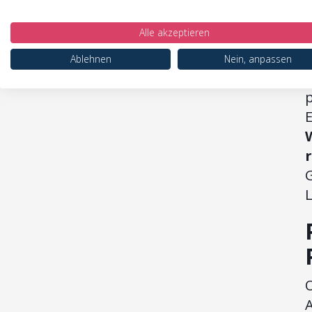
d
Alle akzeptieren
s
Ablehnen
Nein, anpassen
L
A