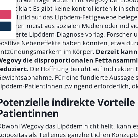
erzeit klar: Es gibt keine kontrollierten klinisc
Semaglutid auf das Lipödem-Fettgewebe belegen.
tammen meist aus sozialen Medien oder individu
gesicherte Lipödem-Diagnose vorlag. Forscher 
positive Nebeneffekte haben könnten, etwa dur
Entzündungsmarkern im Körper.
Derzeit kann
Wegovy die disproportionalen Fettansamm
reduziert.
Die Hoffnung beruht auf indirekten E
Gewichtsabnahme. Für eine fundierte Aussage si
ipödem-Patientinnen zwingend erforderlich, di
Potenzielle indirekte Vorteile
Patientinnen
Obwohl Wegovy das Lipödem nicht heilt, kann es
dipositas als Teil eines ganzheitlichen Konzept