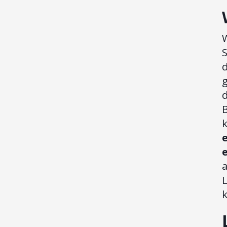
S
d
a