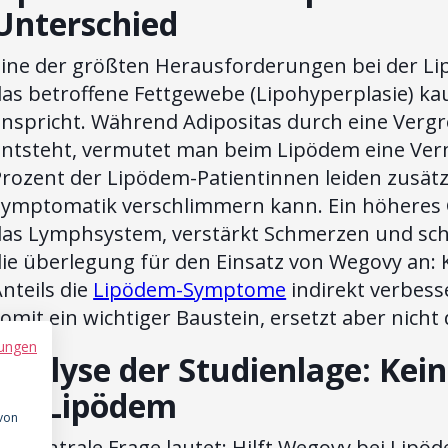
Unterschied
Eine der größten Herausforderungen bei der Lip
as betroffene Fettgewebe (Lipohyperplasie) kau
anspricht. Während Adipositas durch eine Verg
entsteht, vermutet man beim Lipödem eine Verm
rozent der Lipödem-Patientinnen leiden zusätzl
Symptomatik verschlimmern kann. Ein höheres
as Lymphsystem, verstärkt Schmerzen und schrän
ie überlegung für den Einsatz von Wegovy an: 
nteils die
Lipödem-Symptome
indirekt verbess
omit ein wichtiger Baustein, ersetzt aber nicht
ungen
Analyse der Studienlage: Kei
bei Lipödem
 von
ie zentrale Frage lautet: Hilft Wegovy bei Lipö