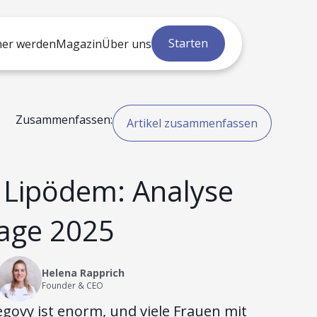
Starten
ner werden
Magazin
Über uns
Zusammenfassen:
Artikel zusammenfassen
 Lipödem: Analyse
lage 2025
Helena Rapprich
Founder & CEO
govy ist enorm, und viele Frauen mit