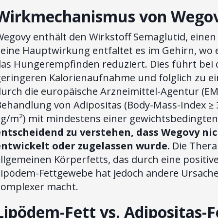
Wirkmechanismus von Wegovy
Wegovy enthält den Wirkstoff Semaglutid, eine
eine Hauptwirkung entfaltet es im Gehirn, wo 
das Hungerempfinden reduziert. Dies führt bei
geringeren Kalorienaufnahme und folglich zu e
urch die europäische Arzneimittel-Agentur (EMA
Behandlung von Adipositas (Body-Mass-Index ≥ 
kg/m²) mit mindestens einer gewichtsbedingten
entscheidend zu verstehen, dass Wegovy ni
entwickelt oder zugelassen wurde.
Die Therap
llgemeinen Körperfetts, das durch eine positiv
Lipödem-Fettgewebe hat jedoch andere Ursache
komplexer macht.
Lipödem-Fett vs. Adipositas-F