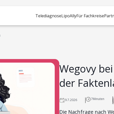
Telediagnose
LipoAlly
Für Fachkreise
Part
m
Wegovy bei
der Fakten
7
Minuten
9.7.2026
Die Nachfrage nach We