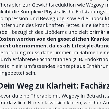
Therapien zur Gewichtsreduktion wie Wegovy ni
leibt die Komplexe Physikalische Entstauungst
Kompression und Bewegung, sowie die Liposukt
Entfernung des krankhaften Fettes. Eine Behand
abel" bezüglich des Lipödems und zielt primär 
Kosten werden von den gesetzlichen Kranke
nicht übernommen, da es als Lifestyle-Arzne
Verordnung muss daher immer im Rahmen einer 
urch erfahrene Fachärzt:innen (z. B. Endokrinol
stets in ein umfassendes Konzept aus Ernähr
ingebettet sein.
Dein Weg zu Klarheit: Fachärz
evor du eine Therapie mit Wegovy in Betracht z
nerlässlich. Nur so lässt sich klären, welcher 