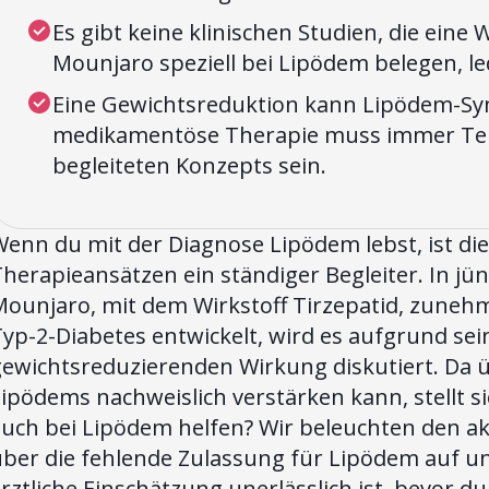
Es gibt keine klinischen Studien, die eine
Mounjaro speziell bei Lipödem belegen, le
Eine Gewichtsreduktion kann Lipödem-Sy
medikamentöse Therapie muss immer Teil e
begleiteten Konzepts sein.
Wenn du mit der Diagnose Lipödem lebst, ist d
herapieansätzen ein ständiger Begleiter. In jü
Mounjaro, mit dem Wirkstoff Tirzepatid, zunehm
yp-2-Diabetes entwickelt, wird es aufgrund sei
gewichtsreduzierenden Wirkung diskutiert. Da 
ipödems nachweislich verstärken kann, stellt si
auch bei Lipödem helfen? Wir beleuchten den ak
über die fehlende Zulassung für Lipödem auf un
rztliche Einschätzung unerlässlich ist, bevor 