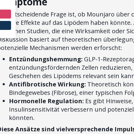
Symptome
Die entscheidende Frage ist, ob Mounjaro über
ositive Effekte auf das Lipödem haben könnte. A
linischen Studien, die eine Wirksamkeit oder Si
iskussion basiert auf theoretischen überlegun
potenzielle Mechanismen werden erforscht:
Entzündungshemmung:
GLP-1-Rezeptorago
entzündungsfördernden Zellen reduzieren,
Geschehen des Lipödems relevant sein kann
Antifibrotische Wirkung:
Theoretisch könn
Bindegewebes (Fibrose), einer typischen Fo
Hormonelle Regulation:
Es gibt Hinweise,
Insulinsensitivität verbessern und potenzie
könnten.
Diese Ansätze sind vielversprechende Impuls