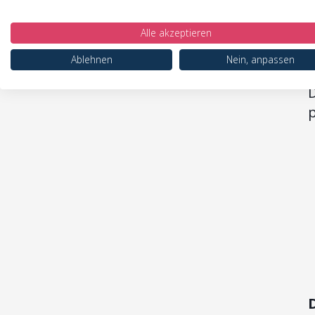
Alle akzeptieren
p
Ablehnen
Nein, anpassen
k
D