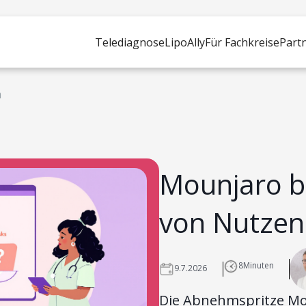
Telediagnose
LipoAlly
Für Fachkreise
Part
m
Mounjaro b
von Nutzen
8
Minuten
9.7.2026
Die Abnehmspritze Mou