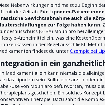
Diese Nebenwirkungen sind meist zu Beginn d
ft mit der Zeit ab.
Für Lipödem-Patientinnen i
drastische Gewichtsabnahme auch die Körp
Hauterschlaffungen zur Folge haben kann.
Z
Bundesausschuss (G-BA) Mounjaro bei alleinig
ifestyle-Arzneimittel ein, was eine Kostenüber
Krankenkassen in der Regel ausschließt. Mehr 
Medikamenten findest du unter
Ozempic bei L
Integration in ein ganzheitl
Ein Medikament allein kann niemals die alleini
ie das Lipödem sein. Sollte eine ärztin oder ei
Label-Use von Mounjaro befürworten, muss dies
herapieplans geschehen. Ein solches Konzept b
konservativen Therapie. Dazu zählt die Komplex