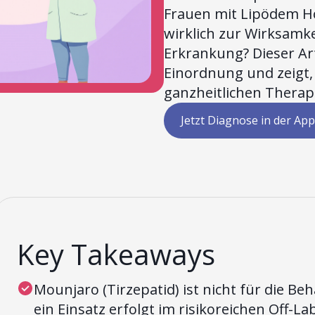
Frauen mit Lipödem Ho
wirklich zur Wirksamke
Erkrankung? Dieser Art
Einordnung und zeigt,
ganzheitlichen Therap
Jetzt Diagnose in der App
Key Takeaways
Mounjaro (Tirzepatid) ist nicht für die B
ein Einsatz erfolgt im risikoreichen Off-La