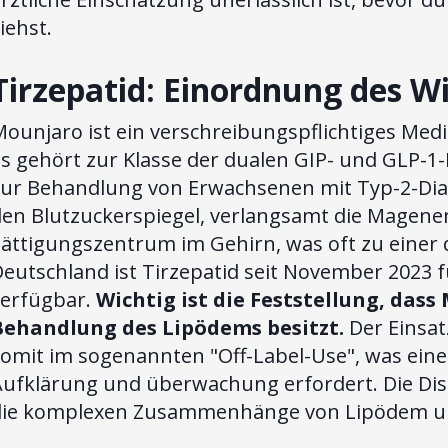
iehst.
Tirzepatid: Einordnung des W
ounjaro ist ein verschreibungspflichtiges Medi
Es gehört zur Klasse der dualen GIP- und GLP-
zur Behandlung von Erwachsenen mit Typ-2-Diabe
den Blutzuckerspiegel, verlangsamt die Magene
Sättigungszentrum im Gehirn, was oft zu einer
Deutschland ist Tirzepatid seit November 2023 
verfügbar.
Wichtig ist die Feststellung, das
Behandlung des Lipödems besitzt.
Der Einsat
omit im sogenannten "Off-Label-Use", was eine 
Aufklärung und überwachung erfordert. Die Di
die komplexen Zusammenhänge von Lipödem und