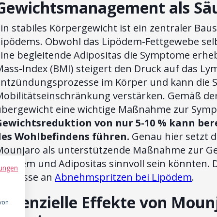
Gewichtsmanagement als Säu
in stabiles Körpergewicht ist ein zentraler B
Lipödems. Obwohl das Lipödem-Fettgewebe selb
eine begleitende Adipositas die Symptome erheb
Mass-Index (BMI) steigert den Druck auf das Ly
Entzündungsprozesse im Körper und kann die S
obilitätseinschränkung verstärken. Gemäß der 
übergewicht eine wichtige Maßnahme zur Sym
Gewichtsreduktion von nur 5-10 % kann ber
des Wohlbefindens führen.
Genau hier setzt 
Mounjaro als unterstützende Maßnahme zur Gew
ipödem und Adipositas sinnvoll sein könnten. 
ungen
Interesse an
Abnehmspritzen bei Lipödem
.
Potenzielle Effekte von Moun
 von