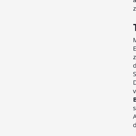
z
M
s