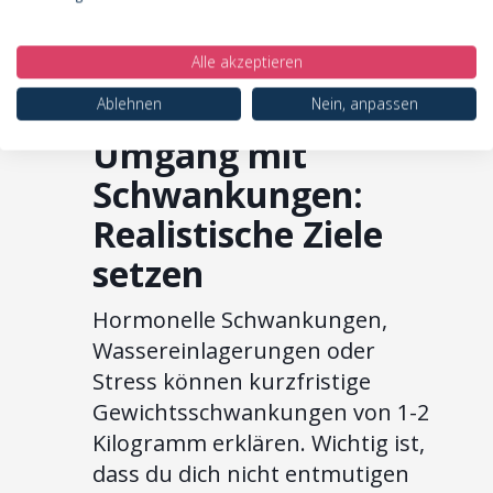
bilden die Basis für eine
fundierte und nachvollziehbare
Alle akzeptieren
Indikationsstellung durch
deinen behandelnden Arzt.
Ablehnen
Nein, anpassen
Umgang mit
Schwankungen:
Realistische Ziele
setzen
Hormonelle Schwankungen,
Wassereinlagerungen oder
Stress können kurzfristige
Gewichtsschwankungen von 1-2
Kilogramm erklären. Wichtig ist,
dass du dich nicht entmutigen