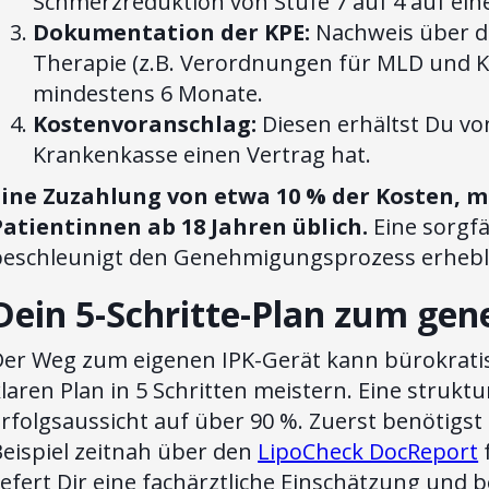
Schmerzreduktion von Stufe 7 auf 4 auf ein
Dokumentation der KPE:
Nachweis über di
Therapie (z.B. Verordnungen für MLD und
mindestens 6 Monate.
Kostenvoranschlag:
Diesen erhältst Du vo
Krankenkasse einen Vertrag hat.
Eine Zuzahlung von etwa 10 % der Kosten, ma
Patientinnen ab 18 Jahren üblich.
Eine sorgfä
beschleunigt den Genehmigungsprozess erhebl
Dein 5-Schritte-Plan zum ge
Der Weg zum eigenen IPK-Gerät kann bürokratisc
laren Plan in 5 Schritten meistern. Eine struk
rfolgsaussicht auf über 90 %. Zuerst benötigst
eispiel zeitnah über den
LipoCheck DocReport
f
iefert Dir eine fachärztliche Einschätzung un