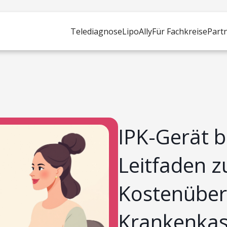
Telediagnose
LipoAlly
Für Fachkreise
Part
IPK-Gerät b
Leitfaden z
Kostenüber
Krankenkas