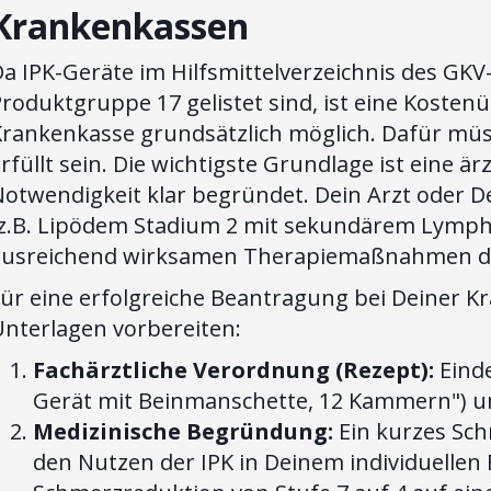
Krankenkassen
a IPK-Geräte im Hilfsmittelverzeichnis des GKV
roduktgruppe 17 gelistet sind, ist eine Koste
Krankenkasse grundsätzlich möglich. Dafür m
rfüllt sein. Die wichtigste Grundlage ist eine ä
Notwendigkeit klar begründet. Dein Arzt oder D
(z.B. Lipödem Stadium 2 mit sekundärem Lymphö
ausreichend wirksamen Therapiemaßnahmen d
ür eine erfolgreiche Beantragung bei Deiner K
Unterlagen vorbereiten:
Fachärztliche Verordnung (Rezept):
Einde
Gerät mit Beinmanschette, 12 Kammern") un
Medizinische Begründung:
Ein kurzes Schr
den Nutzen der IPK in Deinem individuellen F