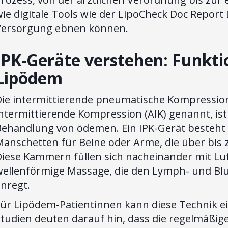
ie digitale Tools wie der LipoCheck Doc Report
Versorgung ebnen können.
IPK-Geräte verstehen: Funkti
Lipödem
ie intermittierende pneumatische Kompression 
intermittierende Kompression (AIK) genannt, is
Behandlung von ödemen. Ein IPK-Gerät besteh
Manschetten für Beine oder Arme, die über bis
Diese Kammern füllen sich nacheinander mit Luf
wellenförmige Massage, die den Lymph- und Blu
anregt.
Für Lipödem-Patientinnen kann diese Technik ei
Studien deuten darauf hin, dass die regelmäß