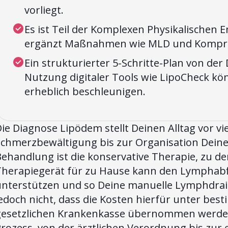
vorliegt.
Es ist Teil der Komplexen Physikalischen 
ergänzt Maßnahmen wie MLD und Kompress
Ein strukturierter 5-Schritte-Plan von de
Nutzung digitaler Tools wie LipoCheck 
erheblich beschleunigen.
ie Diagnose Lipödem stellt Deinen Alltag vor v
chmerzbewältigung bis zur Organisation Deiner
ehandlung ist die konservative Therapie, zu de
Therapiegerät für zu Hause kann den Lymphabfl
unterstützen und so Deine manuelle Lymphdrai
jedoch nicht, dass die Kosten hierfür unter be
gesetzlichen Krankenkasse übernommen werden
Prozess, von der ärztlichen Verordnung bis zur