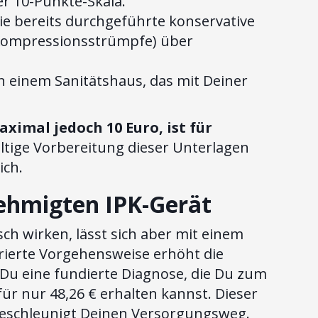
er 10-Punkte-Skala.
e bereits durchgeführte konservative
 Kompressionsstrümpfe) über
n einem Sanitätshaus, das mit Deiner
ximal jedoch 10 Euro, ist für
ltige Vorbereitung dieser Unterlagen
ich.
nehmigten IPK-Gerät
h wirken, lässt sich aber mit einem
turierte Vorgehensweise erhöht die
 Du eine fundierte Diagnose, die Du zum
ür nur 48,26 € erhalten kannst. Dieser
d beschleunigt Deinen Versorgungsweg.