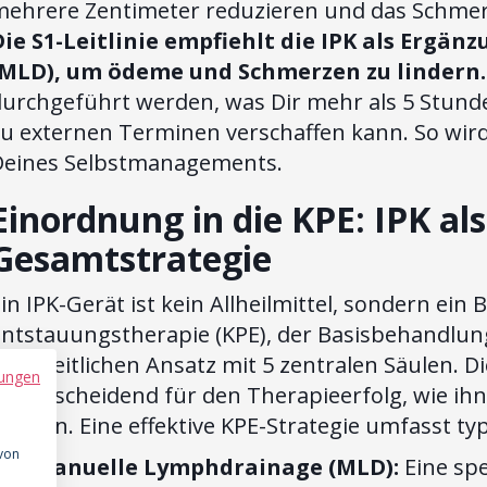
mehrere Zentimeter reduzieren und das Schmer
Die S1-Leitlinie empfiehlt die IPK als Erg
(MLD), um ödeme und Schmerzen zu lindern.
urchgeführt werden, was Dir mehr als 5 Stunden
u externen Terminen verschaffen kann. So wird
Deines Selbstmanagements.
Einordnung in die KPE: IPK als
Gesamtstrategie
in IPK-Gerät ist kein Allheilmittel, sondern ei
ntstauungstherapie (KPE), der Basisbehandlung
anzheitlichen Ansatz mit 5 zentralen Säulen. D
ungen
st entscheidend für den Therapieerfolg, wie ih
rleben. Eine effektive KPE-Strategie umfasst ty
 von
Manuelle Lymphdrainage (MLD):
Eine spe