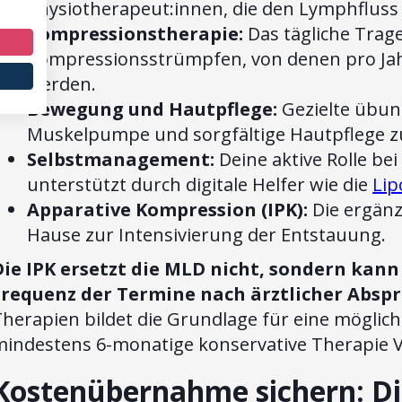
Physiotherapeut:innen, die den Lymphfluss
Kompressionstherapie:
Das tägliche Trage
Kompressionsstrümpfen, von denen pro Jahr
werden.
Bewegung und Hautpflege:
Gezielte übun
Muskelpumpe und sorgfältige Hautpflege z
Selbstmanagement:
Deine aktive Rolle be
unterstützt durch digitale Helfer wie die
Lip
Apparative Kompression (IPK):
Die ergän
Hause zur Intensivierung der Entstauung.
Die IPK ersetzt die MLD nicht, sondern kan
Frequenz der Termine nach ärztlicher Absp
herapien bildet die Grundlage für eine möglich
mindestens 6-monatige konservative Therapie V
Kostenübernahme sichern: Di