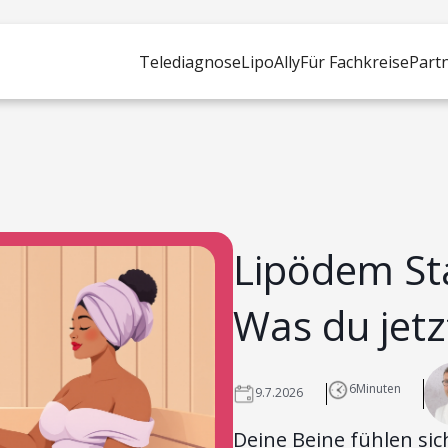
Telediagnose
LipoAlly
Für Fachkreise
Part
Lipödem St
Was du jetz
6
Minuten
9.7.2026
Deine Beine fühlen si