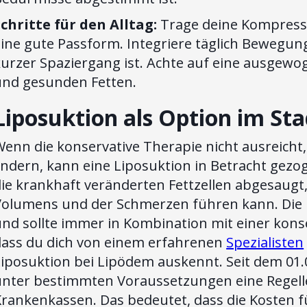
Schritte für den Alltag:
Trage deine Kompress
ine gute Passform. Integriere täglich Bewegung
kurzer Spaziergang ist. Achte auf eine ausgew
und gesunden Fetten.
Liposuktion als Option im St
Wenn die konservative Therapie nicht ausreich
indern, kann eine Liposuktion in Betracht gezo
ie krankhaft veränderten Fettzellen abgesaugt,
olumens und der Schmerzen führen kann. Die Lip
nd sollte immer in Kombination mit einer konse
dass du dich von einem erfahrenen
Spezialisten
iposuktion bei Lipödem auskennt. Seit dem 01.0
unter bestimmten Voraussetzungen eine Regelle
Krankenkassen. Das bedeutet, dass die Kosten