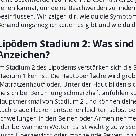
gehen kannst, um deine Beschwerden zu lindern
eeinflussen. Wir zeigen dir, wie du die Sympto
ehandlungsmöglichkeiten es gibt und wie du dei
Lipödem Stadium 2: Was sind 
Anzeichen?
m Stadium 2 des Lipödems verstärken sich die S
tadium 1 kennst. Die Hautoberfläche wird gröbe
„Matratzenhaut“ oder. Unter der Haut bilden si
die sich bei Berührung schmerzhaft anfühlen kö
Hauptmerkmal von Stadium 2 und können deinen 
uch blaue Flecken entstehen leichter, selbst be
Schwellungen in den Beinen oder Armen nehmen
der bei warmem Wetter. Es ist wichtig zu wiss
durch Übergewicht oder mangelnde Bewegung ve