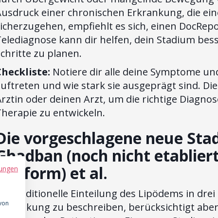
Ausdruck einer chronischen Erkrankung, die ein
icherzugehen, empfiehlt es sich, einen DocRepo
Telediagnose kann dir helfen, dein Stadium bes
chritte zu planen.
Checkliste:
Notiere dir alle deine Symptome un
uftreten und wie stark sie ausgeprägt sind. Di
rztin oder deinen Arzt, um die richtige Diagnose
herapie zu entwickeln.
Die vorgeschlagene neue Stad
Ghadban (noch nicht etabliert,
konform) et al.
ungen
ie traditionelle Einteilung des Lipödems in drei 
 von
rkrankung zu beschreiben, berücksichtigt aber 