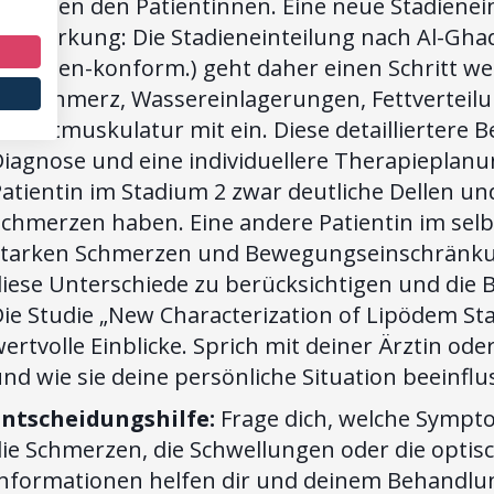
wischen den Patientinnen. Eine neue Stadienein
Anmerkung: Die Stadieneinteilung nach Al-Ghadb
eitlinien-konform.) geht daher einen Schritt we
wie Schmerz, Wassereinlagerungen, Fettverteil
kelettmuskulatur mit ein. Diese detailliertere 
iagnose und eine individuellere Therapieplanu
atientin im Stadium 2 zwar deutliche Dellen u
Schmerzen haben. Eine andere Patientin im selb
starken Schmerzen und Bewegungseinschränkunge
diese Unterschiede zu berücksichtigen und di
ie Studie „New Characterization of Lipödem Sta
ertvolle Einblicke. Sprich mit deiner Ärztin od
nd wie sie deine persönliche Situation beeinfl
Entscheidungshilfe:
Frage dich, welche Sympto
die Schmerzen, die Schwellungen oder die opti
Informationen helfen dir und deinem Behandlu