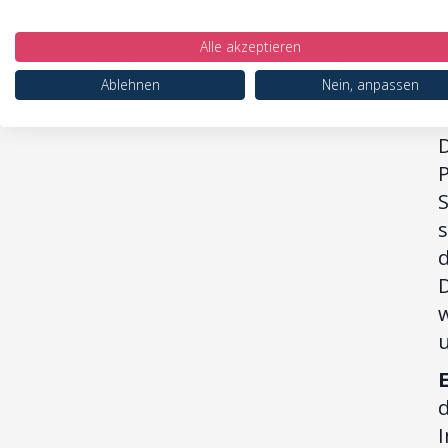
z
(
Alle akzeptieren
L
Ablehnen
Nein, anpassen
S
D
P
D
w
u