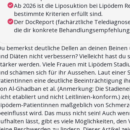
Ab 2026 ist die Liposuktion bei Lipödem R
bestimmte Kriterien erfüllt sind.
Der DocReport (fachärztliche Telediagnose)
die dir konkrete Behandlungsempfehlunge
u bemerkst deutliche Dellen an deinen Beinen 
nd Diäten nicht verbessern? Vielleicht hast du
tärker werden. Viele Frauen mit Lipödem Stadiu
und schämen sich für ihr Aussehen. Laut einer 
atientinnen eine deutliche Beeinträchtigung ihr
von Al-Ghadban et al. (Anmerkung: Die Stadiene
icht etabliert und nicht Leitlinien-konform.) ze
Lipödem-Patientinnen maßgeblich von Schmer
eeinflusst wird. Das muss nicht sein! Auch wen
ufhalten lässt, gibt es viele Möglichkeiten, den
eine Beschwerden zu lindern. Dieser Artikel zeig