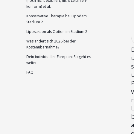
(noch nicht etabliert, nicht Leitlinien-
konform) et al.
Konservative Therapie bei Lipödem
Stadium 2
Liposuktion als Option im Stadium 2
Was ändert sich 2026 bei der
Kostenübernahme?
D
u
Dein individueller Fahrplan: So geht es
weiter
s
FAQ
P
n
b
a
d