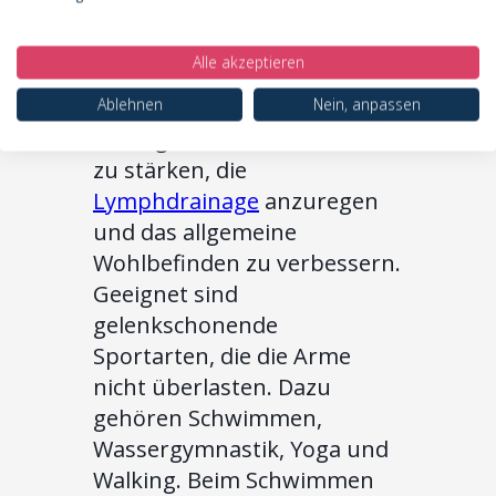
Co.
Alle akzeptieren
Regelmäßige Bewegung ist
auch bei Lipödem-Armen
Ablehnen
Nein, anpassen
wichtig, um die Muskulatur
zu stärken, die
Lymphdrainage
anzuregen
und das allgemeine
Wohlbefinden zu verbessern.
Geeignet sind
gelenkschonende
Sportarten, die die Arme
nicht überlasten. Dazu
gehören Schwimmen,
Wassergymnastik, Yoga und
Walking. Beim Schwimmen