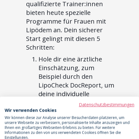
qualifizierte Trainer:innen
bieten heute spezielle
Programme für Frauen mit
Lipödem an. Dein sicherer
Start gelingt mit diesen 5
Schritten:
Hole dir eine ärztliche
Einschätzung, zum
Beispiel durch den
LipoCheck DocReport, um
deine individuelle
Belastbarkeit zu klären.
Datenschutzbestimmungen
Suche dir eine:n
Wir verwenden Cookies
Wir können diese zur Analyse unserer Besucherdaten platzieren, um
qualifizierte:n Trainer:in
unsere Webseite zu verbessern, personalisierte Inhalte anzuzeigen und
mit Erfahrung im Bereich
Ihnen ein großartiges Webseiten-Erlebnis zu bieten. Für weitere
Informationen zu den von uns verwendeten Cookies öffnen Sie die
Lipödem oder
Einstellungen.