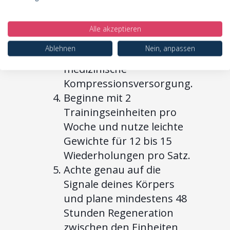
Lympherkrankungen.
Trage bei jeder
Alle akzeptieren
Trainingseinheit
Ablehnen
Nein, anpassen
konsequent deine
medizinische
Kompressionsversorgung.
Beginne mit 2
Trainingseinheiten pro
Woche und nutze leichte
Gewichte für 12 bis 15
Wiederholungen pro Satz.
Achte genau auf die
Signale deines Körpers
und plane mindestens 48
Stunden Regeneration
zwischen den Einheiten