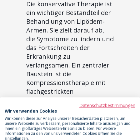
Die konservative Therapie ist
ein wichtiger Bestandteil der
Behandlung von Lipödem-
Armen. Sie zielt darauf ab,
die Symptome zu lindern und
das Fortschreiten der
Erkrankung zu
verlangsamen. Ein zentraler
Baustein ist die
Kompressionstherapie mit
flachgestrickten
Kompressionsärmeln. Diese
Datenschutzbestimmungen
üben einen gleichmäßigen
Wir verwenden Cookies
Druck auf das Gewebe aus,
Wir können diese zur Analyse unserer Besucherdaten platzieren, um
unsere Webseite zu verbessern, personalisierte Inhalte anzuzeigen und
fördern den Lymphabfluss
Ihnen ein großartiges Webseiten-Erlebnis zu bieten. Für weitere
Informationen zu den von uns verwendeten Cookies öffnen Sie die
und reduzieren
Einstellungen.