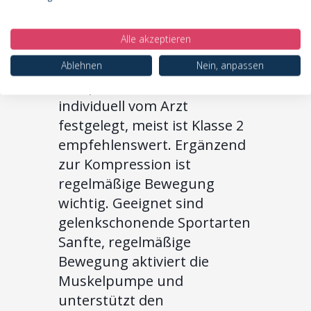
Schwellungen. Wichtig ist,
dass die Kompressionsärmel
Alle akzeptieren
maßangefertigt sind und
richtig sitzen. Die
Ablehnen
Nein, anpassen
Kompressionsklasse wird
individuell vom Arzt
festgelegt, meist ist Klasse 2
empfehlenswert. Ergänzend
zur Kompression ist
regelmäßige Bewegung
wichtig. Geeignet sind
gelenkschonende Sportarten
Sanfte, regelmäßige
Bewegung aktiviert die
Muskelpumpe und
unterstützt den