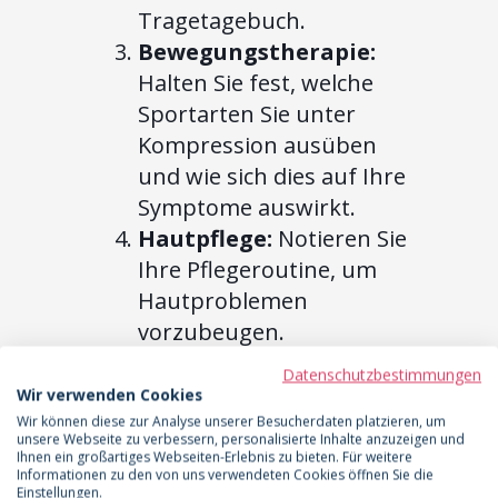
Tragetagebuch.
Bewegungstherapie:
Halten Sie fest, welche
Sportarten Sie unter
Kompression ausüben
und wie sich dies auf Ihre
Symptome auswirkt.
Hautpflege:
Notieren Sie
Ihre Pflegeroutine, um
Hautproblemen
vorzubeugen.
Ein detailliertes
Datenschutzbestimmungen
Wir verwenden Cookies
Schmerztagebuch für das
Wir können diese zur Analyse unserer Besucherdaten platzieren, um
Lipödem
kann Ihre
unsere Webseite zu verbessern, personalisierte Inhalte anzuzeigen und
Ihnen ein großartiges Webseiten-Erlebnis zu bieten. Für weitere
subjektiven Beschwerden
Informationen zu den von uns verwendeten Cookies öffnen Sie die
Einstellungen.