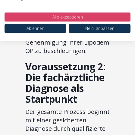
objektiv belegen und ist eine
wertvolle Ergänzung. Die
lückenlose Aufzeichnung
Alle akzeptieren
dieser sechs Monate ist der
Ablehnen
Nein, anpassen
erste Schritt, um die
Genehmigung Ihrer Lipödem-
OP zu beschleunigen.
Voraussetzung 2:
Die fachärztliche
Diagnose als
Startpunkt
Der gesamte Prozess beginnt
mit einer gesicherten
Diagnose durch qualifizierte