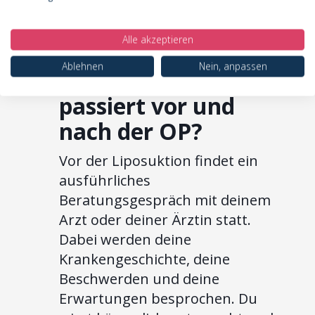
Nachher-Bildern von
Patientinnen mit ähnlichem
Alle akzeptieren
Ausgangsbefund.
Ablehnen
Nein, anpassen
Der Ablauf: Was
passiert vor und
nach der OP?
Vor der Liposuktion findet ein
ausführliches
Beratungsgespräch mit deinem
Arzt oder deiner Ärztin statt.
Dabei werden deine
Krankengeschichte, deine
Beschwerden und deine
Erwartungen besprochen. Du