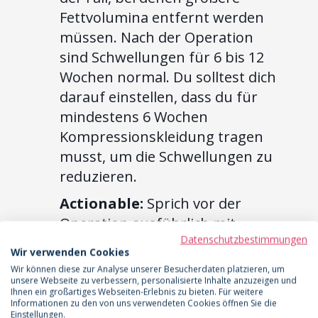
Fettvolumina entfernt werden
müssen. Nach der Operation
sind Schwellungen für 6 bis 12
Wochen normal. Du solltest dich
darauf einstellen, dass du für
mindestens 6 Wochen
Kompressionskleidung tragen
musst, um die Schwellungen zu
reduzieren.
Actionable:
Sprich vor der
Operation ausführlich mit
Datenschutzbestimmungen
deinem Arzt oder deiner Ärztin
Wir verwenden Cookies
über deine Erwartungen und
Wir können diese zur Analyse unserer Besucherdaten platzieren, um
lass dir realistische Ziele
unsere Webseite zu verbessern, personalisierte Inhalte anzuzeigen und
Ihnen ein großartiges Webseiten-Erlebnis zu bieten. Für weitere
aufzeigen. Frage nach Vorher-
Informationen zu den von uns verwendeten Cookies öffnen Sie die
Einstellungen.