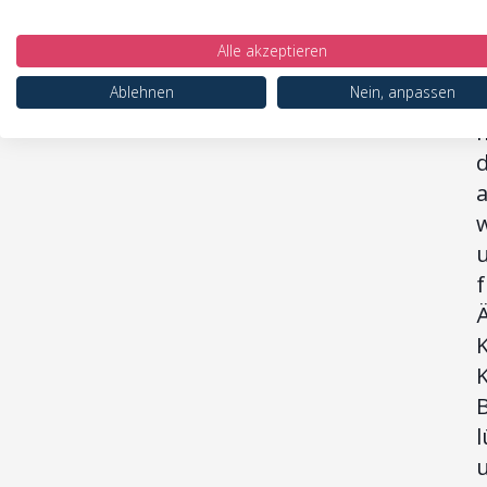
T
L
Alle akzeptieren
U
Ablehnen
Nein, anpassen
z
d
f
K
u