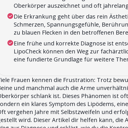
Oberkörper auszeichnet und oft jahrelang 
Die Erkrankung geht über das rein Ästhet
Schmerzen, Spannungsgefühle, Berührung
zu blauen Flecken in den betroffenen Bere
Eine frühe und korrekte Diagnose ist ents
LipoCheck können den Weg zur fachärztl
eine fundierte Grundlage für weitere The
iele Frauen kennen die Frustration: Trotz bew
Beine und manchmal auch die Arme unverhältni
berkörper schlank ist. Dieses Phänomen ist oft
sondern ein klares Symptom des Lipödems, eine
ft vergehen Jahre mit Selbstzweifeln und erfolg
estellt wird. Dieser Artikel dir helfen kann, die
eg zur Diagnose und erklärt, wie du die Kontr