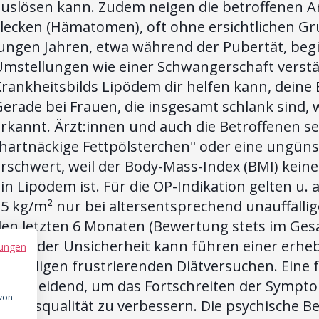
auslösen kann. Zudem neigen die betroffenen Ar
Flecken (Hämatomen), oft ohne ersichtlichen G
jungen Jahren, etwa während der Pubertät, beg
Umstellungen wie einer Schwangerschaft verstä
Krankheitsbilds Lipödem dir helfen kann, deine
erade bei Frauen, die insgesamt schlank sind, 
erkannt. Ärzt:innen und auch die Betroffenen s
"hartnäckige Fettpölsterchen" oder eine ungüns
rschwert, weil der Body-Mass-Index (BMI) keine
in Lipödem ist. Für die OP-Indikation gelten u. 
35 kg/m² nur bei altersentsprechend unauffäl
en letzten 6 Monaten (Bewertung stets im Gesa
Phase der Unsicherheit kann führen einer erhe
ungen
nzähligen frustrierenden Diätversuchen. Eine 
entscheidend, um das Fortschreiten der Sympt
 von
ebensqualität zu verbessern. Die psychische Be