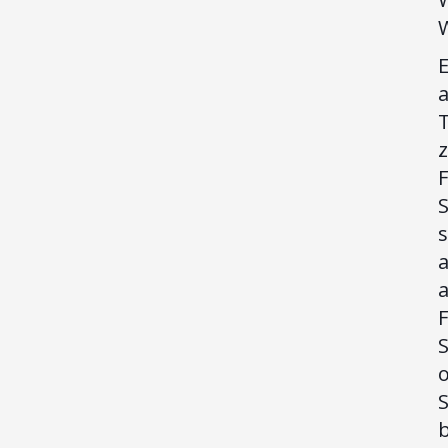
a
T
F
s
a
F