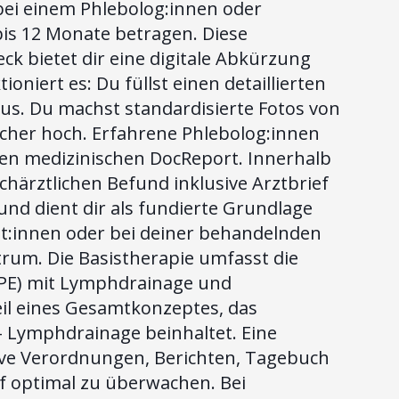
 bei einem Phlebolog:innen oder
bis 12 Monate betragen. Diese
k bietet dir eine digitale Abkürzung
oniert es: Du füllst einen detaillierten
us. Du machst standardisierte Fotos von
icher hoch. Erfahrene Phlebolog:innen
nen medizinischen DocReport. Innerhalb
härztlichen Befund inklusive Arztbrief
nd dient dir als fundierte Grundlage
rzt:innen oder bei deiner behandelnden
rum. Die Basistherapie umfasst die
KPE) mit Lymphdrainage und
eil eines Gesamtkonzeptes, das
 Lymphdrainage beinhaltet. Eine
ive Verordnungen, Berichten, Tagebuch
uf optimal zu überwachen. Bei