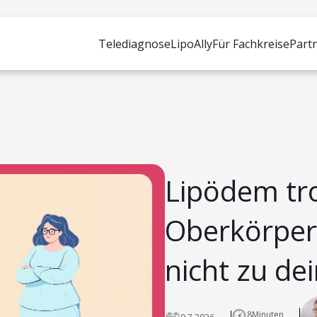
Telediagnose
LipoAlly
Für Fachkreise
Part
Lipödem tr
Oberkörper
nicht zu d
8
Minuten