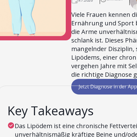
9.7.2026
Viele Frauen kennen di
Ernährung und Sport 
die Arme unverhältnis
schlank ist. Dieses Ph
mangelnder Disziplin,
Lipödems, einer chron
vergehen Jahre mit Sel
die richtige Diagnose g
Jetzt Diagnose in der App
Key Takeaways
Das Lipödem ist eine chronische Fettverte
unverhältnismäßig kräftige Beine und/ode