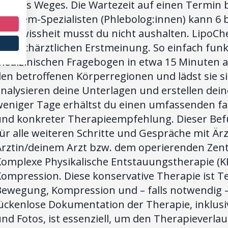
eil des Weges. Die Wartezeit auf einen Termin
ipödem-Spezialisten (Phlebolog:innen) kann 6 
ngewissheit musst du nicht aushalten. LipoChec
ur fachärztlichen Erstmeinung. So einfach funkti
medizinischen Fragebogen in etwa 15 Minuten a
en betroffenen Körperregionen und lädst sie s
analysieren deine Unterlagen und erstellen dei
weniger Tage erhältst du einen umfassenden fac
und konkreter Therapieempfehlung. Dieser Befu
ür alle weiteren Schritte und Gespräche mit Ä
Ärztin/deinem Arzt bzw. dem operierenden Zent
Komplexe Physikalische Entstauungstherapie (
ompression. Diese konservative Therapie ist T
Bewegung, Kompression und – falls notwendig –
lückenlose Dokumentation der Therapie, inklus
nd Fotos, ist essenziell, um den Therapieverla