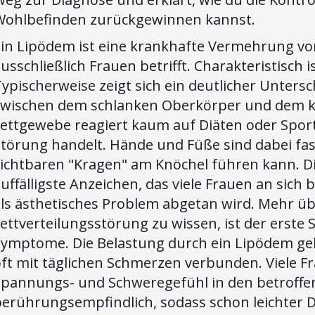
Wohlbefinden zurückgewinnen kannst.
Ein Lipödem ist eine krankhafte Vermehrung vo
usschließlich Frauen betrifft. Charakteristisch i
ypischerweise zeigt sich ein deutlicher Untersc
zwischen dem schlanken Oberkörper und dem kr
ettgewebe reagiert kaum auf Diäten oder Sport
Störung handelt. Hände und Füße sind dabei fa
ichtbaren "Kragen" am Knöchel führen kann. Di
uffälligste Anzeichen, das viele Frauen an sich
als ästhetisches Problem abgetan wird. Mehr üb
ettverteilungsstörung zu wissen, ist der erste 
Symptome. Die Belastung durch ein Lipödem geh
oft mit täglichen Schmerzen verbunden. Viele 
Spannungs- und Schweregefühl in den betroffe
berührungsempfindlich, sodass schon leichte