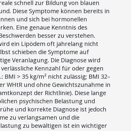
eale schnell zur Bildung von blauen
rund. Diese Symptome können bereits in
innen und sich bei hormonellen
rken. Eine genaue Kenntnis des
 Beschwerden besser zu verstehen.
wird ein Lipödem oft jahrelang nicht
elbst schieben die Symptome auf
tige Veranlagung. Die Diagnose wird
 verlässliche Kennzahl für oder gegen
a.: BMI > 35 kg/m² nicht zulässig; BMI 32–
liger WHtR und ohne Gewichtszunahme in
mtkonzept der Richtlinie). Diese lange
blichen psychischen Belastung und
frühe und korrekte Diagnose ist jedoch
ome zu verlangsamen und die
lastung zu bewältigen ist ein wichtiger