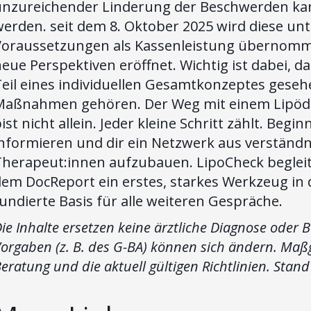
unzureichender Linderung der Beschwerden kan
erden. seit dem 8. Oktober 2025 wird diese unte
Voraussetzungen als Kassenleistung übernommen 
eue Perspektiven eröffnet. Wichtig ist dabei, d
Teil eines individuellen Gesamtkonzeptes geseh
Maßnahmen gehören. Der Weg mit einem Lipöde
ist nicht allein. Jeder kleine Schritt zählt. Be
informieren und dir ein Netzwerk aus verständn
Therapeut:innen aufzubauen. LipoCheck begleite
em DocReport ein erstes, starkes Werkzeug in 
undierte Basis für alle weiteren Gespräche.
ie Inhalte ersetzen keine ärztliche Diagnose oder 
orgaben (z. B. des G-BA) können sich ändern. Maßge
eratung und die aktuell gültigen Richtlinien. Stan