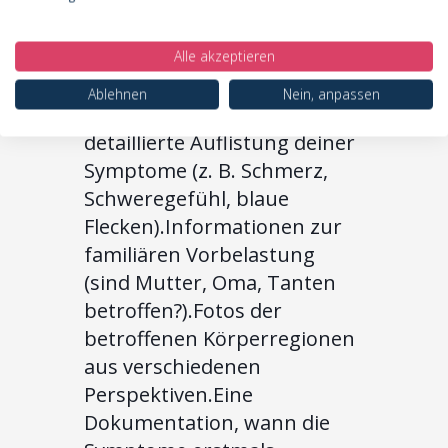
enthält eine individuelle
Therapieempfehlung, die dir
als Leitfaden dient. Folgende
Alle akzeptieren
Unterlagen sind für eine
Ablehnen
Nein, anpassen
Diagnose wichtig:Eine
detaillierte Auflistung deiner
Symptome (z. B. Schmerz,
Schweregefühl, blaue
Flecken).Informationen zur
familiären Vorbelastung
(sind Mutter, Oma, Tanten
betroffen?).Fotos der
betroffenen Körperregionen
aus verschiedenen
Perspektiven.Eine
Dokumentation, wann die