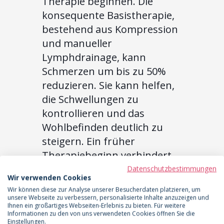
Therapie beginnen. Die
konsequente Basistherapie,
bestehend aus Kompression
und manueller
Lymphdrainage, kann
Schmerzen um bis zu 50%
reduzieren. Sie kann helfen,
die Schwellungen zu
kontrollieren und das
Wohlbefinden deutlich zu
steigern. Ein früher
Therapiebeginn verhindert
oft die Entwicklung von
Datenschutzbestimmungen
Wir verwenden Cookies
Komplikationen wie dem
Wir können diese zur Analyse unserer Besucherdaten platzieren, um
Lipo-Lymphödem. Dein
unsere Webseite zu verbessern, personalisierte Inhalte anzuzeigen und
Ihnen ein großartiges Webseiten-Erlebnis zu bieten. Für weitere
DocReport von LipoCheck
Informationen zu den von uns verwendeten Cookies öffnen Sie die
Einstellungen.