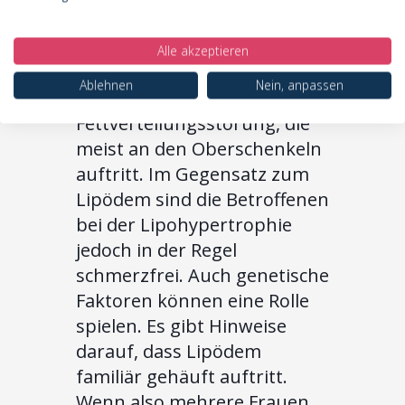
Differenzialdiagnose ist die
Lipohypertrophie. Bei der
Alle akzeptieren
Lipohypertrophie handelt es
Ablehnen
Nein, anpassen
sich um eine isolierte
Fettverteilungsstörung, die
meist an den Oberschenkeln
auftritt. Im Gegensatz zum
Lipödem sind die Betroffenen
bei der Lipohypertrophie
jedoch in der Regel
schmerzfrei. Auch genetische
Faktoren können eine Rolle
spielen. Es gibt Hinweise
darauf, dass Lipödem
familiär gehäuft auftritt.
Wenn also mehrere Frauen