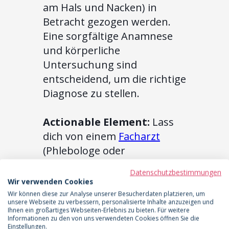
am Hals und Nacken) in
Betracht gezogen werden.
Eine sorgfältige Anamnese
und körperliche
Untersuchung sind
entscheidend, um die richtige
Diagnose zu stellen.
Actionable Element:
Lass
dich von einem
Facharzt
(Phlebologe oder
Lymphologe) untersuchen,
Datenschutzbestimmungen
um eine sichere Diagnose zu
Wir verwenden Cookies
erhalten und andere
Wir können diese zur Analyse unserer Besucherdaten platzieren, um
unsere Webseite zu verbessern, personalisierte Inhalte anzuzeigen und
Ursachen auszuschließen.
Ihnen ein großartiges Webseiten-Erlebnis zu bieten. Für weitere
Informationen zu den von uns verwendeten Cookies öffnen Sie die
Eine weitere wichtige
Einstellungen.