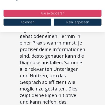
die nächsten Schritte zu
planen. Eine gute
Alle akzeptieren
Vorbereitung ist die halbe
Ablehnen
Nein, anpassen
Miete – egal, ob du den
digitalen Weg mit LipoCheck
gehst oder einen Termin in
einer Praxis wahrnimmst. Je
präziser deine Informationen
sind, desto genauer kann die
Diagnose ausfallen. Sammle
alle relevanten Unterlagen
und Notizen, um das
Gespräch so effizient wie
möglich zu gestalten. Dies
zeigt deine Eigeninitiative
und kann helfen, das