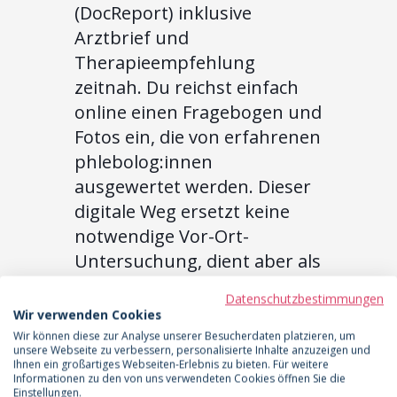
(DocReport) inklusive
Arztbrief und
Therapieempfehlung
zeitnah. Du reichst einfach
online einen Fragebogen und
Fotos ein, die von erfahrenen
phlebolog:innen
ausgewertet werden. Dieser
digitale Weg ersetzt keine
notwendige Vor-Ort-
Untersuchung, dient aber als
fundierte Erstorientierung
Datenschutzbestimmungen
und beschleunigt deine
Wir verwenden Cookies
Versorgung erheblich. So
Wir können diese zur Analyse unserer Besucherdaten platzieren, um
unsere Webseite zu verbessern, personalisierte Inhalte anzuzeigen und
hast du schnell ein offizielles
Ihnen ein großartiges Webseiten-Erlebnis zu bieten. Für weitere
Informationen zu den von uns verwendeten Cookies öffnen Sie die
Dokument in der Hand, um
Einstellungen.