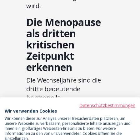
wird.
Die Menopause
als dritten
kritischen
Zeitpunkt
erkennen
Die Wechseljahre sind die
dritte bedeutende
hormonelle
Umstellungsphase, die ein
Datenschutzbestimmungen
Wir verwenden Cookies
Lipödem auslösen oder
Wir können diese zur Analyse unserer Besucherdaten platzieren, um
verschlimmern kann.
unsere Webseite zu verbessern, personalisierte Inhalte anzuzeigen und
Ihnen ein großartiges Webseiten-Erlebnis zu bieten. Für weitere
Während der Menopause
Informationen zu den von uns verwendeten Cookies öffnen Sie die
Einstellungen.