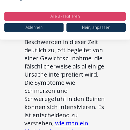
sinkt der östrogenspiegel,
was zu einer veränderten
Alle akzeptieren
Fettverteilung im Körper
führen kann. Bei vielen
Ablehnen
Nein, anpassen
Frauen nehmen die
Beschwerden in dieser Zeit
deutlich zu, oft begleitet von
einer Gewichtszunahme, die
fälschlicherweise als alleinige
Ursache interpretiert wird.
Die Symptome wie
Schmerzen und
Schweregefühl in den Beinen
können sich intensivieren. Es
ist entscheidend zu
verstehen,
wie man ein