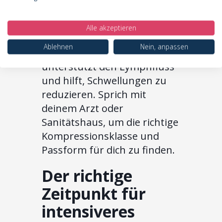
Ausstreichungen in Richtung
der Lymphknoten. Auch das
Alle akzeptieren
Tragen von
Ablehnen
Nein, anpassen
Kompressionskleidung
unterstützt den Lymphfluss
und hilft, Schwellungen zu
reduzieren. Sprich mit
deinem Arzt oder
Sanitätshaus, um die richtige
Kompressionsklasse und
Passform für dich zu finden.
Der richtige
Zeitpunkt für
intensiveres