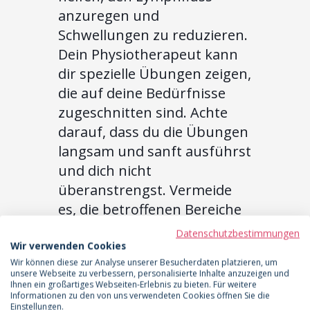
anzuregen und
Schwellungen zu reduzieren.
Dein Physiotherapeut kann
dir spezielle Übungen zeigen,
die auf deine Bedürfnisse
zugeschnitten sind. Achte
darauf, dass du die Übungen
langsam und sanft ausführst
und dich nicht
überanstrengst. Vermeide
es, die betroffenen Bereiche
zu massieren, da dies den
Datenschutzbestimmungen
Heilungsprozess
Wir verwenden Cookies
Wir können diese zur Analyse unserer Besucherdaten platzieren, um
beeinträchtigen könnte.
unsere Webseite zu verbessern, personalisierte Inhalte anzuzeigen und
Konzentriere dich
Ihnen ein großartiges Webseiten-Erlebnis zu bieten. Für weitere
Informationen zu den von uns verwendeten Cookies öffnen Sie die
stattdessen auf sanfte
Einstellungen.