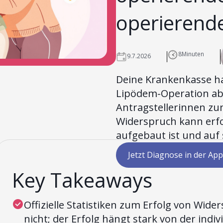
operierende
8
Minuten
9.7.2026
Deine Krankenkasse h
Lipödem-Operation abg
Antragstellerinnen zun
Widerspruch kann erfol
aufgebaut ist und auf
Jetzt Diagnose in der App
Key Takeaways
Offizielle Statistiken zum Erfolg von Wid
nicht; der Erfolg hängt stark von der ind