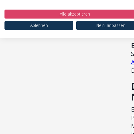
Alle akzeptieren
Ablehnen
Nein, anpassen
E
P
M