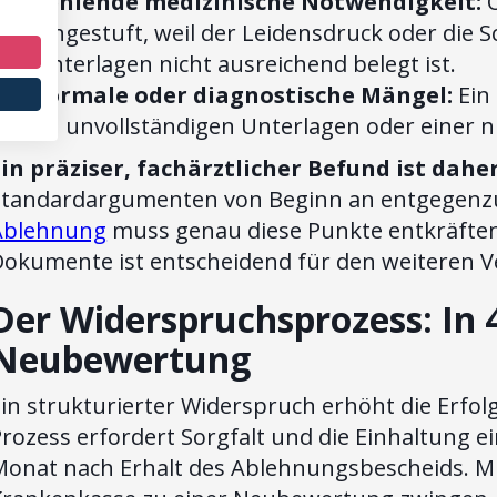
Fehlende medizinische Notwendigkeit:
O
eingestuft, weil der Leidensdruck oder die
Unterlagen nicht ausreichend belegt ist.
Formale oder diagnostische Mängel:
Ein 
an unvollständigen Unterlagen oder einer 
Ein präziser, fachärztlicher Befund ist daher
Standardargumenten von Beginn an entgegenzu
Ablehnung
muss genau diese Punkte entkräften.
Dokumente ist entscheidend für den weiteren Ve
Der Widerspruchsprozess: In 4
Neubewertung
in strukturierter Widerspruch erhöht die Erfol
rozess erfordert Sorgfalt und die Einhaltung e
onat nach Erhalt des Ablehnungsbescheids. Mit