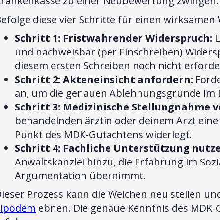
Krankenkasse zu einer Neubewertung zwingen.
efolge diese vier Schritte für einen wirksamen
Schritt 1: Fristwahrender Widerspruch:
L
und nachweisbar (per Einschreiben) Widersp
diesem ersten Schreiben noch nicht erforder
Schritt 2: Akteneinsicht anfordern:
Forde
an, um die genauen Ablehnungsgründe im De
Schritt 3: Medizinische Stellungnahme v
behandelnden ärztin oder deinem Arzt eine d
Punkt des MDK-Gutachtens widerlegt.
Schritt 4: Fachliche Unterstützung nutz
Anwaltskanzlei hinzu, die Erfahrung im Sozia
Argumentation übernimmt.
Dieser Prozess kann die Weichen neu stellen u
Lipödem
ebnen. Die genaue Kenntnis des MDK-Gu