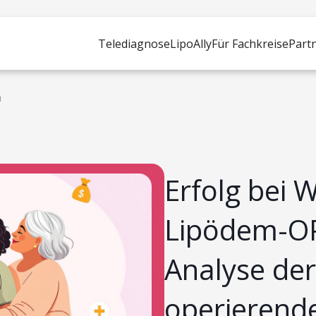
Telediagnose
LipoAlly
Für Fachkreise
Part
m
Erfolg bei 
Lipödem-OP
Analyse de
operierend