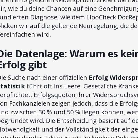
ir, wie du deine Chancen auf eine Genehmigung
fundierten Diagnose, wie dem LipoCheck DocRep
licken wir auf die geltende Neuregelung, die 
ereinfachen wird.
Die Datenlage: Warum es keine
Erfolg gibt
ie Suche nach einer offiziellen
Erfolg Widers
Statistik
führt oft ins Leere. Gesetzliche Krank
erpflichtet, Erfolgsquoten ihrer Widerspruchsv
on Fachkanzleien zeigen jedoch, dass die Erfol
und zwischen 30 % und 50 % liegen können, wen
egründet wird. Die Entscheidung basiert auf de
Notwendigkeit und der Vollständigkeit der eing
entscheidender Faktor ist die lückenlose Doku