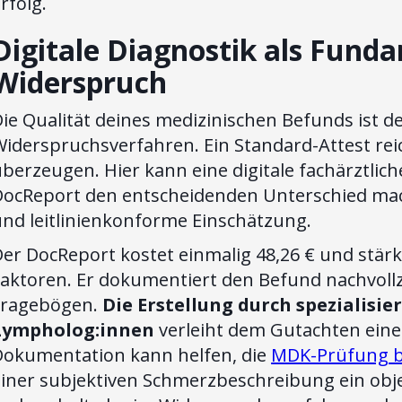
rfolg.
Digitale Diagnostik als Fund
Widerspruch
ie Qualität deines medizinischen Befunds ist d
Widerspruchsverfahren. Ein Standard-Attest rei
berzeugen. Hier kann eine digitale fachärztlic
DocReport den entscheidenden Unterschied mac
und leitlinienkonforme Einschätzung.
er DocReport kostet einmalig 48,26 € und stär
Faktoren. Er dokumentiert den Befund nachvollz
Fragebögen.
Die Erstellung durch spezialisi
Lympholog:innen
verleiht dem Gutachten eine h
Dokumentation kann helfen, die
MDK-Prüfung b
iner subjektiven Schmerzbeschreibung ein obje