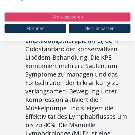
Therapie
Die Flachstrick-Kompression ist ein
Alle akzeptieren
obligatorischer Bestandteil der
Ablehnen
Nein, anpassen
Komplexen Physikalischen
Entstauungstherapie (KPE), dem
Goldstandard der konservativen
Lipödem-Behandlung. Die KPE
kombiniert mehrere Säulen, um
Symptome zu managen und das
Fortschreiten der Erkrankung zu
verlangsamen. Bewegung unter
Kompression aktiviert die
Muskelpumpe und steigert die
Effektivität des Lymphabflusses um
bis zu 40%. Die Manuelle
Lymphdrainage (MLD) ist eine