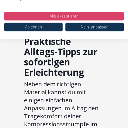
wichtiger Schritt, um deine
Kompressionsstrümpfe bei
Alle akzeptieren
Lipödem
auch im Sommer
konsequent zu tragen.
Ablehnen
Nein, anpassen
Praktische
Alltags-Tipps zur
sofortigen
Erleichterung
Neben dem richtigen
Material kannst du mit
einigen einfachen
Anpassungen im Alltag den
Tragekomfort deiner
Kompressionsstrümpfe im