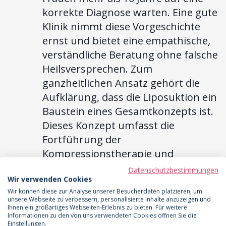
korrekte Diagnose warten. Eine gute
Klinik nimmt diese Vorgeschichte
ernst und bietet eine empathische,
verständliche Beratung ohne falsche
Heilsversprechen. Zum
ganzheitlichen Ansatz gehört die
Aufklärung, dass die Liposuktion ein
Baustein eines Gesamtkonzepts ist.
Dieses Konzept umfasst die
Fortführung der
Kompressionstherapie und
Bewegung.
Manuelle
Datenschutzbestimmungen
Wir verwenden Cookies
Lymphdrainage (MLD) wird als
Wir können diese zur Analyse unserer Besucherdaten platzieren, um
optionale, aber nicht zwingend
unsere Webseite zu verbessern, personalisierte Inhalte anzuzeigen und
Ihnen ein großartiges Webseiten-Erlebnis zu bieten. Für weitere
erforderliche Maßnahme
Informationen zu den von uns verwendeten Cookies öffnen Sie die
angesehen.
Ein klares Zeichen für
Einstellungen.