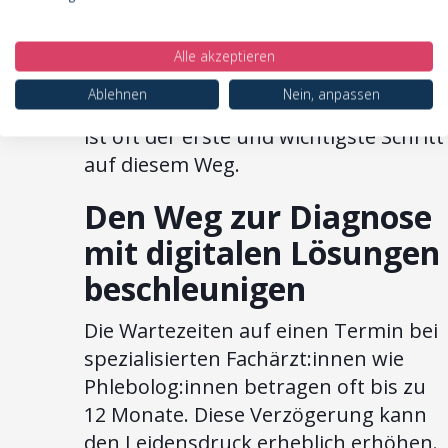
Seriosität ist, wenn eine
Klinik den
richtigen OP-Zeitpunkt
mit Ihnen
Alle akzeptieren
gemeinsam erörtert. Die sorgfältige
Ablehnen
Nein, anpassen
Vorbereitung und Diagnosestellung
ist oft der erste und wichtigste Schritt
auf diesem Weg.
Den Weg zur Diagnose
mit digitalen Lösungen
beschleunigen
Die Wartezeiten auf einen Termin bei
spezialisierten Fachärzt:innen wie
Phlebolog:innen betragen oft bis zu
12 Monate. Diese Verzögerung kann
den Leidensdruck erheblich erhöhen.