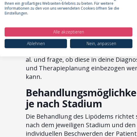
Ihnen ein großartiges Webseiten-Erlebnis zu bieten. Für weitere
liefert detaillierte Einblicke in diese
Informationen zu den von uns verwendeten Cookies öffnen Sie die
innovative Herangehensweise.
Einstellungen.
Actionable Element:
Sprich mit dei
Alle akzeptieren
Arzt über die vorgeschlagene neue
Stadieneinteilung nach Al-Ghadban (n
Ablehnen
Nein, anpassen
nicht etabliert, nicht Leitlinien-konfor
al. und frage, ob diese in deine Diagno
und Therapieplanung einbezogen we
kann.
Behandlungsmöglichke
je nach Stadium
Die Behandlung des Lipödems richtet 
nach dem jeweiligen Stadium und den
individuellen Beschwerden der Patienti