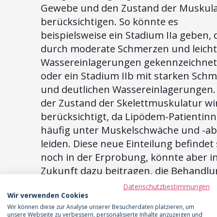
Gewebe und den Zustand der Muskul
berücksichtigen. So könnte es
beispielsweise ein Stadium IIa geben, 
durch moderate Schmerzen und leich
Wassereinlagerungen gekennzeichnet 
oder ein Stadium IIb mit starken Sch
und deutlichen Wassereinlagerungen.
der Zustand der Skelettmuskulatur wi
berücksichtigt, da Lipödem-Patientin
häufig unter Muskelschwäche und -a
leiden. Diese neue Einteilung befindet 
noch in der Erprobung, könnte aber i
Zukunft dazu beitragen, die Behandlu
Lipödems noch weiter zu verbessern. 
Datenschutzbestimmungen
Wir verwenden Cookies
Studie von Al-Ghadban et al. mit dem T
Wir können diese zur Analyse unserer Besucherdaten platzieren, um
"New Characterization of Lipödem Sta
unsere Webseite zu verbessern, personalisierte Inhalte anzuzeigen und