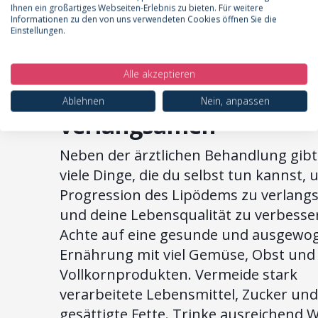
Ihnen ein großartiges Webseiten-Erlebnis zu bieten. Für weitere
Behandlungsmöglichkeiten und lass d
Informationen zu den von uns verwendeten Cookies öffnen Sie die
Einstellungen.
individuell beraten.
Was du selbst tun kann
Alle akzeptieren
um die Progression zu
Ablehnen
Nein, anpassen
verlangsamen
Neben der ärztlichen Behandlung gibt
viele Dinge, die du selbst tun kannst, 
Progression des Lipödems zu verlan
und deine Lebensqualität zu verbesse
Achte auf eine gesunde und ausgewo
Ernährung mit viel Gemüse, Obst und
Vollkornprodukten. Vermeide stark
verarbeitete Lebensmittel, Zucker und
gesättigte Fette. Trinke ausreichend 