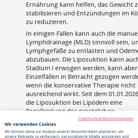
Ernährung kann helfen, das Gewicht 
stabilisieren und Entzündungen im K
zu reduzieren.
In einigen Fällen kann auch die manue
Lymphdrainage (MLD) sinnvoll sein, u
Lymphgefäße zu entlasten und Ödem
abzubauen. Die Liposuktion kann auc
Stadium I erwogen werden, kann aber
Einzelfällen in Betracht gezogen werd
wenn die konservative Therapie nicht
ausreichend wirkt. Seit dem 01.01.2026
die Liposuktion bei Lipödem eine
Regelleistung der gesetzlichen
Krankenkassen, wenn bestimmte Krit
Datenschutzbestimmungen
Wir verwenden Cookies
erfüllt sind. Sprich mit deiner Ärztin ü
Wir können diese zur Analyse unserer Besucherdaten platzieren, um
die verschiedenen
unsere Webseite zu verbessern, personalisierte Inhalte anzuzeigen und