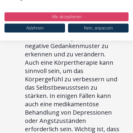
therapeutische Ansätze, die
Frauen mit Lipödem im Stadium 3
Alle akzeptieren
helfen können, ihre psychischen
Ablehnen
Nein, anpassen
Belastungen zu bewältigen. Eine
Verhaltenstherapie kann helfen,
negative Gedankenmuster zu
erkennen und zu verändern.
Auch eine Körpertherapie kann
sinnvoll sein, um das
Körpergefühl zu verbessern und
das Selbstbewusstsein zu
stärken. In einigen Fällen kann
auch eine medikamentöse
Behandlung von Depressionen
oder Angstzuständen
erforderlich sein. Wichtig ist, dass