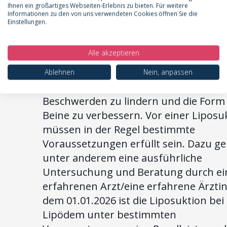
stark beeinträchtigt ist. Wichtig ist, da
Ihnen ein großartiges Webseiten-Erlebnis zu bieten. Für weitere
Liposuktion beim Lipödem nicht mit e
Informationen zu den von uns verwendeten Cookies öffnen Sie die
Einstellungen.
klassischen Liposuktion zur
Gewichtsreduktion verwechselt werd
Alle akzeptieren
darf. Es handelt sich um einen speziel
Eingriff, bei dem das krankhaft veränd
Ablehnen
Nein, anpassen
Fettgewebe schonend entfernt wird, 
Beschwerden zu lindern und die Form
Beine zu verbessern. Vor einer Liposu
müssen in der Regel bestimmte
Voraussetzungen erfüllt sein. Dazu g
unter anderem eine ausführliche
Untersuchung und Beratung durch ei
erfahrenen Arzt/eine erfahrene Ärztin.
dem 01.01.2026 ist die Liposuktion bei
Lipödem unter bestimmten