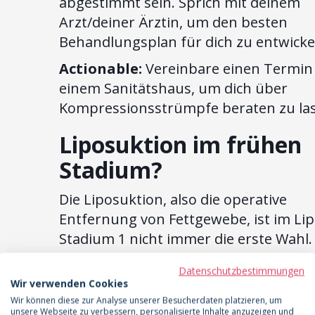
abgestimmt sein. Sprich mit deinem
Arzt/deiner Ärztin, um den besten
Behandlungsplan für dich zu entwicke
Actionable:
Vereinbare einen Termin
einem Sanitätshaus, um dich über
Kompressionsstrümpfe beraten zu la
Liposuktion im frühen
Stadium?
Die Liposuktion, also die operative
Entfernung von Fettgewebe, ist im L
Stadium 1 nicht immer die erste Wahl. 
kommt eher dann in Betracht, wenn d
Datenschutzbestimmungen
konservativen Maßnahmen nicht
Wir verwenden Cookies
ausreichend helfen und die Lebensqua
Wir können diese zur Analyse unserer Besucherdaten platzieren, um
unsere Webseite zu verbessern, personalisierte Inhalte anzuzeigen und