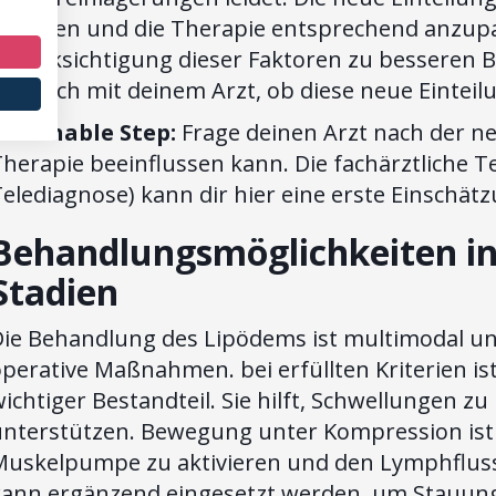
erfassen und die Therapie entsprechend anzupas
Berücksichtigung dieser Faktoren zu besseren
esprich mit deinem Arzt, ob diese neue Einteilu
Actionable Step:
Frage deinen Arzt nach der ne
herapie beeinflussen kann. Die fachärztliche T
elediagnose) kann dir hier eine erste Einschätz
Behandlungsmöglichkeiten in
Stadien
Die Behandlung des Lipödems ist multimodal un
perative Maßnahmen. bei erfüllten Kriterien is
ichtiger Bestandteil. Sie hilft, Schwellungen 
unterstützen. Bewegung unter Kompression ist e
Muskelpumpe zu aktivieren und den Lymphflus
kann ergänzend eingesetzt werden, um Stauunge