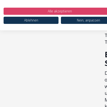
Alle akzeptieren
B
Ablehnen
Nein, anpassen
T
T
o
w