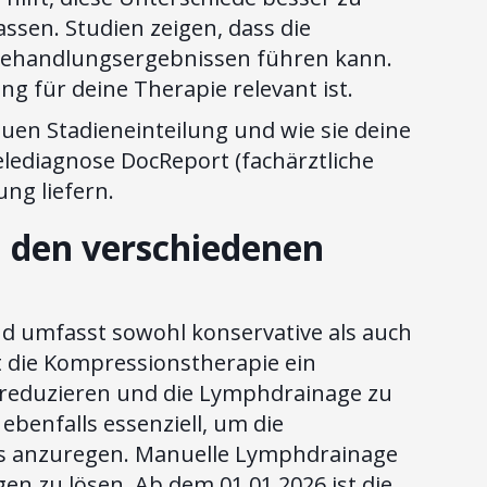
sen. Studien zeigen, dass die
 Behandlungsergebnissen führen kann.
ng für deine Therapie relevant ist.
uen Stadieneinteilung und wie sie deine
elediagnose DocReport (fachärztliche
ung liefern.
 den verschiedenen
d umfasst sowohl konservative als auch
t die Kompressionstherapie ein
zu reduzieren und die Lymphdrainage zu
benfalls essenziell, um die
s anzuregen. Manuelle Lymphdrainage
n zu lösen. Ab dem 01.01.2026 ist die