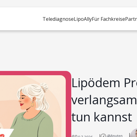
Telediagnose
LipoAlly
Für Fachkreise
Part
Lipödem Pr
verlangsam
tun kannst
4
Minuten