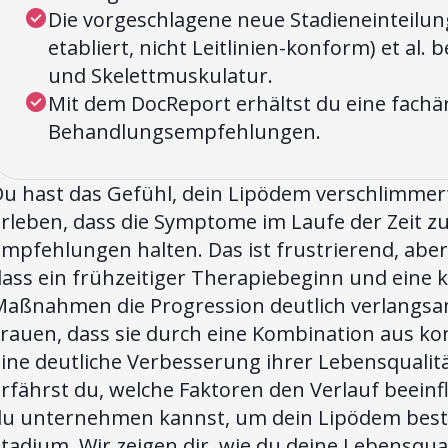
Die vorgeschlagene neue Stadieneinteilun
etabliert, nicht Leitlinien-konform) et al.
und Skelettmuskulatur.
Mit dem DocReport erhältst du eine fachä
Behandlungsempfehlungen.
u hast das Gefühl, dein Lipödem verschlimmert 
rleben, dass die Symptome im Laufe der Zeit z
mpfehlungen halten. Das ist frustrierend, aber 
dass ein frühzeitiger Therapiebeginn und ein
Maßnahmen die Progression deutlich verlangsam
Frauen, dass sie durch eine Kombination aus 
ine deutliche Verbesserung ihrer Lebensqualitä
rfährst du, welche Faktoren den Verlauf beein
du unternehmen kannst, um dein Lipödem bes
tadium. Wir zeigen dir, wie du deine Lebensqual