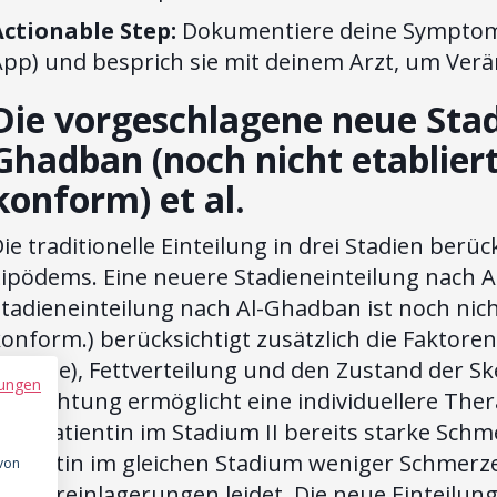
Actionable Step:
Dokumentiere deine Symptome
App) und besprich sie mit deinem Arzt, um Ver
Die vorgeschlagene neue Stad
Ghadban (noch nicht etabliert,
konform) et al.
ie traditionelle Einteilung in drei Stadien berüc
Lipödems. Eine neuere Stadieneinteilung nach A
tadieneinteilung nach Al-Ghadban ist noch nicht
konform.) berücksichtigt zusätzlich die Faktor
Ödeme), Fettverteilung und den Zustand der Ske
ungen
etrachtung ermöglicht eine individuellere The
ine Patientin im Stadium II bereits starke Sc
Patientin im gleichen Stadium weniger Schmerze
 von
assereinlagerungen leidet. Die neue Einteilung 