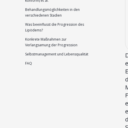
konform) et al.
Behandlungsmöglichkeiten in den
verschiedenen Stadien
Was beeinflusst die Progression des
Lipödems?
Konkrete Maßnahmen zur
Verlangsamung der Progression
D
Selbstmanagement und Lebensqualität
e
FAQ
E
e
e
S