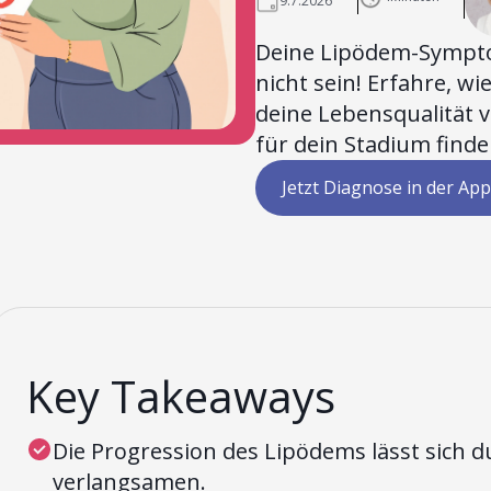
9.7.2026
Deine Lipödem-Sympto
nicht sein! Erfahre, w
deine Lebensqualität 
für dein Stadium finde
Jetzt Diagnose in der App
Key Takeaways
Die Progression des Lipödems lässt sich d
verlangsamen.