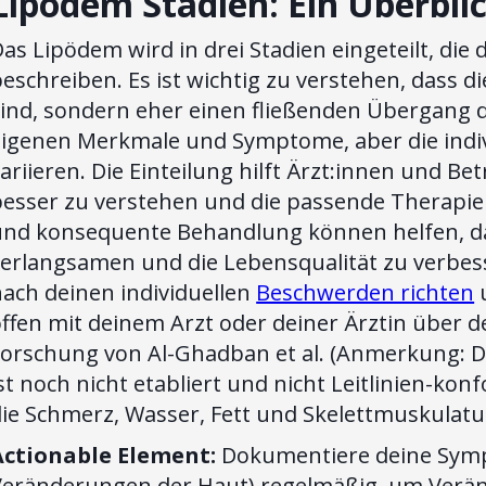
Lipödem Stadien: Ein Überbli
as Lipödem wird in drei Stadien eingeteilt, di
eschreiben. Es ist wichtig zu verstehen, dass d
ind, sondern eher einen fließenden Übergang d
eigenen Merkmale und Symptome, aber die indiv
ariieren. Die Einteilung hilft Ärzt:innen und B
besser zu verstehen und die passende Therapie 
und konsequente Behandlung können helfen, da
verlangsamen und die Lebensqualität zu verbess
ach deinen individuellen
Beschwerden richten
u
offen mit deinem Arzt oder deiner Ärztin über
Forschung von Al-Ghadban et al. (Anmerkung: D
st noch nicht etabliert und nicht Leitlinien-kon
ie Schmerz, Wasser, Fett und Skelettmuskulatu
Actionable Element:
Dokumentiere deine Symp
Veränderungen der Haut) regelmäßig, um Verän