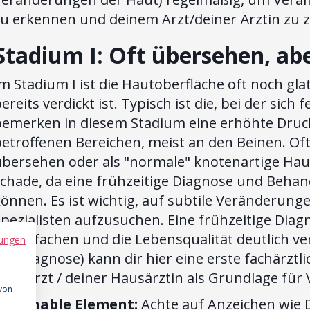
zu erkennen und deinem Arzt/deiner Ärztin zu z
Stadium I: Oft übersehen, ab
m Stadium I ist die Hautoberfläche oft noch g
ereits verdickt ist. Typisch ist die, bei der sich 
bemerken in diesem Stadium eine erhöhte Druc
betroffenen Bereichen, meist an den Beinen. Of
übersehen oder als "normale" knotenartige Hau
chade, da eine frühzeitige Diagnose und Behan
önnen. Es ist wichtig, auf subtile Veränderung
Spezialisten aufzusuchen. Eine frühzeitige Di
ereinfachen und die Lebensqualität deutlich ve
ungen
elediagnose) kann dir hier eine erste fachärz
Hausarzt / deiner Hausärztin als Grundlage fü
 von
Actionable Element:
Achte auf Anzeichen wie