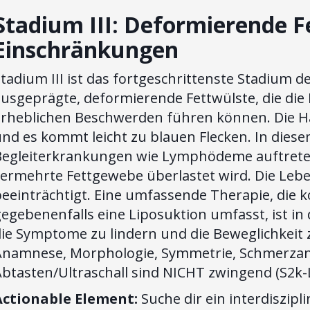
Stadium III: Deformierende F
Einschränkungen
tadium III ist das fortgeschrittenste Stadium d
ausgeprägte, deformierende Fettwülste, die die
erheblichen Beschwerden führen können. Die Ha
und es kommt leicht zu blauen Flecken. In die
Begleiterkrankungen wie Lymphödeme auftrete
ermehrte Fettgewebe überlastet wird. Die Lebens
beeinträchtigt. Eine umfassende Therapie, di
gegebenenfalls eine Liposuktion umfasst, ist i
ie Symptome zu lindern und die Beweglichkeit 
Anamnese, Morphologie, Symmetrie, Schmerzan
btasten/Ultraschall sind NICHT zwingend (S2k-Le
Actionable Element:
Suche dir ein interdiszipl