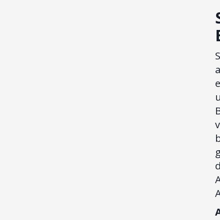
S
v
d
A