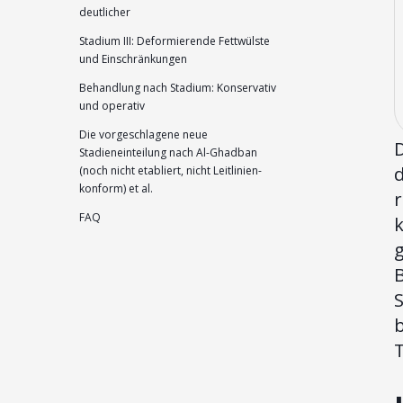
deutlicher
Stadium III: Deformierende Fettwülste
und Einschränkungen
Behandlung nach Stadium: Konservativ
und operativ
Die vorgeschlagene neue
D
Stadieneinteilung nach Al-Ghadban
d
(noch nicht etabliert, nicht Leitlinien-
konform) et al.
r
FAQ
k
g
B
b
T