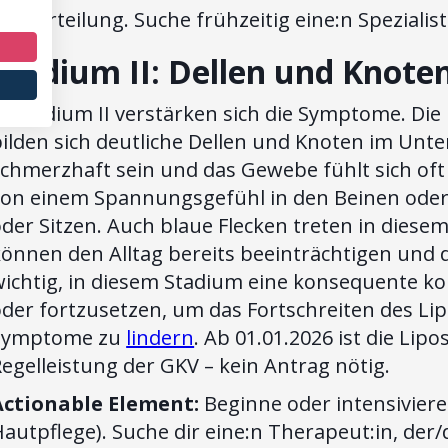
ettverteilung. Suche frühzeitig eine:n Spezialist
Stadium II: Dellen und Knote
n Stadium II verstärken sich die Symptome. Di
bilden sich deutliche Dellen und Knoten im Un
chmerzhaft sein und das Gewebe fühlt sich oft 
von einem Spannungsgefühl in den Beinen ode
der Sitzen. Auch blaue Flecken treten in dies
önnen den Alltag bereits beeinträchtigen und d
wichtig, in diesem Stadium eine konsequente ko
oder fortzusetzen, um das Fortschreiten des L
Symptome zu
lindern
. Ab 01.01.2026 ist die Lipo
egelleistung der GKV – kein Antrag nötig.
Actionable Element:
Beginne oder intensivier
autpflege). Suche dir eine:n Therapeut:in, der