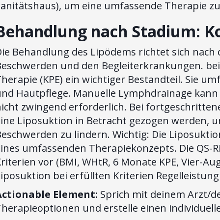
Sanitätshaus), um eine umfassende Therapie zu
Behandlung nach Stadium: Ko
Die Behandlung des Lipödems richtet sich nach 
eschwerden und den Begleiterkrankungen. bei er
Therapie (KPE) ein wichtiger Bestandteil. Sie 
und Hautpflege. Manuelle Lymphdrainage kann e
icht zwingend erforderlich. Bei fortgeschritte
eine Liposuktion in Betracht gezogen werden, 
eschwerden zu lindern. Wichtig: Die Liposuktion 
ines umfassenden Therapiekonzepts. Die QS-Rich
riterien vor (BMI, WHtR, 6 Monate KPE, Vier-Auge
iposuktion bei erfüllten Kriterien Regelleistung
Actionable Element:
Sprich mit deinem Arzt/de
Therapieoptionen und erstelle einen individuel