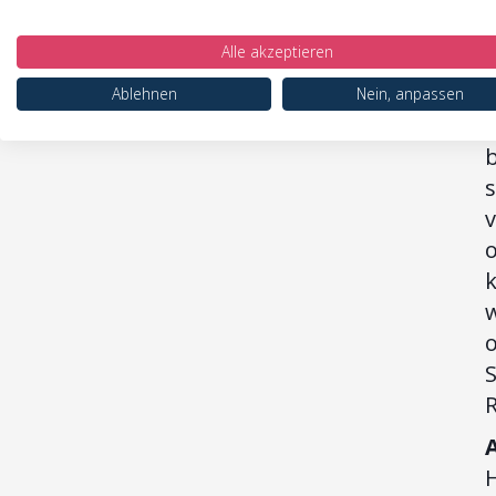
F
Alle akzeptieren
Ablehnen
Nein, anpassen
I
s
o
k
R
H