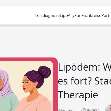
Telediagnose
LipoAlly
Für Fachkreise
Part
Lipödem: Wi
es fort? St
Therapie
4
Minuten