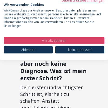
Datenschutzbestimmungen
Zentrum vorgelegt; die
Wir verwenden Cookies
Abrechnung erfolgt nach
Wir können diese zur Analyse unserer Besucherdaten platzieren, um
unsere Webseite zu verbessern, personalisierte Inhalte anzuzeigen und
Veröffentlichung der
Ihnen ein großartiges Webseiten-Erlebnis zu bieten. Für weitere
Informationen zu den von uns verwendeten Cookies öffnen Sie die
Abrechnungsziffern direkt
Einstellungen.
über den
Leistungserbringer.
Alle akzeptieren
Ich habe schon seit
Ablehnen
Nein, anpassen
Jahren Schmerzen,
aber noch keine
Diagnose. Was ist mein
erster Schritt?
Dein erster und wichtigster
Schritt ist, Klarheit zu
schaffen. Anstatt
monatelang auf einen